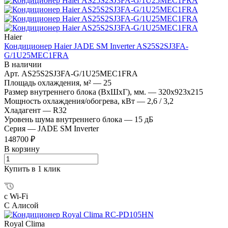
Haier
Кондиционер Haier JADE SM Inverter AS25S2SJ3FA-
G/1U25MEC1FRA
В наличии
Арт.
AS25S2SJ3FA-G/1U25MEC1FRA
Площадь охлаждения, м²
—
25
Размер внутреннего блока (ВхШхГ), мм.
—
320х923х215
Мощность охлаждения/обогрева, кВт
—
2,6 / 3,2
Хладагент
—
R32
Уровень шума внутреннего блока
—
15 дБ
Серия
—
JADE SM Inverter
148700 ₽
В корзину
Купить в 1 клик
с Wi-Fi
С Алисой
Royal Clima