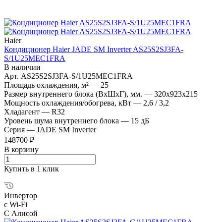
Haier
Кондиционер Haier JADE SM Inverter AS25S2SJ3FA-
S/1U25MEC1FRA
В наличии
Арт.
AS25S2SJ3FA-S/1U25MEC1FRA
Площадь охлаждения, м²
—
25
Размер внутреннего блока (ВхШхГ), мм.
—
320х923х215
Мощность охлаждения/обогрева, кВт
—
2,6 / 3,2
Хладагент
—
R32
Уровень шума внутреннего блока
—
15 дБ
Серия
—
JADE SM Inverter
148700 ₽
В корзину
Купить в 1 клик
Инвертор
с Wi-Fi
С Алисой