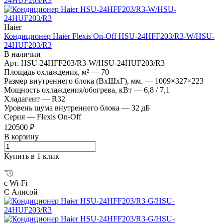
Haier
Кондиционер Haier Flexis On-Off HSU-24HFF203/R3-W/HSU-
24HUF203/R3
В наличии
Арт.
HSU-24HFF203/R3-W/HSU-24HUF203/R3
Площадь охлаждения, м²
—
70
Размер внутреннего блока (ВхШхГ), мм.
—
1009×327×223
Мощность охлаждения/обогрева, кВт
—
6,8 / 7,1
Хладагент
—
R32
Уровень шума внутреннего блока
—
32 дБ
Серия
—
Flexis On-Off
120500 ₽
В корзину
Купить в 1 клик
с Wi-Fi
С Алисой