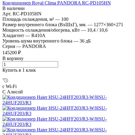
Кондиционер Royal Clima PANDORA RC-PD105HN
В наличии
Арт.
RC-PD105HN
Площадь охлаждения, м²
—
100
Размер внутреннего блока (ВхШхГ), мм.
—
1277×360×271
Мощность охлаждения/обогрева, кВт
—
10,4 / 10,6
Хладагент
—
R410A
Уровень шума внутреннего блока
—
36 дБ
Серия
—
PANDORA
145200 ₽
В корзину
Купить в 1 клик
с Wi-Fi
С Алисой