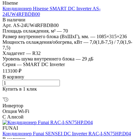
Hisense
Кондиционер Hisense SMART DC Inverter AS-
24UW4RFBDB00
В наличии
Арт.
AS-24UW4RFBDB00
Площадь охлаждения, м²
—
70
Размер внутреннего блока (ВхШхГ), мм.
—
1085×315×236
Мощность охлаждения/обогрева, кВт
—
7,0(1,8-7,5) / 7,0(1,9-
7,5)
Хладагент
—
R32
Уровень шума внутреннего блока
—
29 дБ
Серия
—
SMART DC Inverter
113100 ₽
В корзину
Купить в 1 клик
Инвертор
Опция Wi-Fi
С Алисой
FUNAI
Кондиционер Funai SENSEI DC Inverter RAC-I-SN75HP.D04