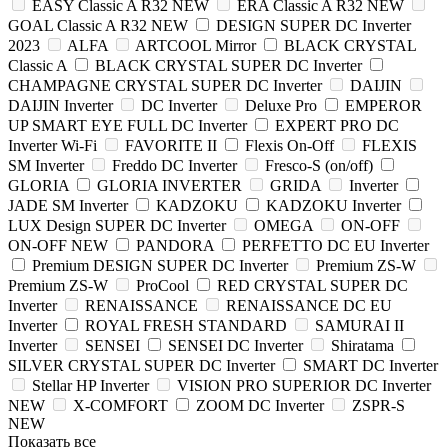
EASY Classic A R32 NEW
ERA Classic A R32 NEW
GOAL Classic A R32 NEW
DESIGN SUPER DC Inverter
2023
ALFA
ARTCOOL Mirror
BLACK CRYSTAL
Classic A
BLACK CRYSTAL SUPER DC Inverter
CHAMPAGNE CRYSTAL SUPER DC Inverter
DAIJIN
DAIJIN Inverter
DC Inverter
Deluxe Pro
EMPEROR
UP SMART EYE FULL DC Inverter
EXPERT PRO DC
Inverter Wi-Fi
FAVORITE II
Flexis On-Off
FLEXIS
SM Inverter
Freddo DC Inverter
Fresco-S (on/off)
GLORIA
GLORIA INVERTER
GRIDA
Inverter
JADE SM Inverter
KADZOKU
KADZOKU Inverter
LUX Design SUPER DC Inverter
OMEGA
ON-OFF
ON-OFF NEW
PANDORA
PERFETTO DC EU Inverter
Premium DESIGN SUPER DC Inverter
Premium ZS-W
Premium ZS-W
ProCool
RED CRYSTAL SUPER DC
Inverter
RENAISSANCE
RENAISSANCE DC EU
Inverter
ROYAL FRESH STANDARD
SAMURAI II
Inverter
SENSEI
SENSEI DC Inverter
Shiratama
SILVER CRYSTAL SUPER DC Inverter
SMART DC Inverter
Stellar HP Inverter
VISION PRO SUPERIOR DC Inverter
NEW
X-COMFORT
ZOOM DC Inverter
ZSPR-S
NEW
Показать все