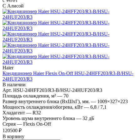
с Wi-Fi
С Алисой
Haier
Кондиционер Haier Flexis On-Off HSU-24HFF203/R3-B/HSU-
24HUF203/R3
В наличии
Арт.
HSU-24HFF203/R3-B/HSU-24HUF203/R3
Площадь охлаждения, м²
—
70
Размер внутреннего блока (ВхШхГ), мм.
—
1009×327×223
Мощность охлаждения/обогрева, кВт
—
6,8 / 7,1
Хладагент
—
R32
Уровень шума внутреннего блока
—
32 дБ
Серия
—
Flexis On-Off
120500 ₽
В корзину