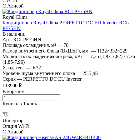
с Wi-Fi
С Алисой
Royal Clima
Кондиционер Royal Clima PERFETTO DC EU Inverter RCI-
PF75HN
В наличии
Арт.
RCI-PF75HN
Площадь охлаждения, м²
—
70
Размер внутреннего блока (ВхШхГ), мм.
—
1132×332×229
Мощность охлаждения/обогрева, кВт
—
7,25 (1,83-7,82) / 7,36
(1,85-7,96)
Хладагент
—
R32
Уровень шума внутреннего блока
—
25,5 дБ
Серия
—
PERFETTO DC EU Inverter
113900 ₽
В корзину
Купить в 1 клик
Инвертор
Опция Wi-Fi
С Алисой