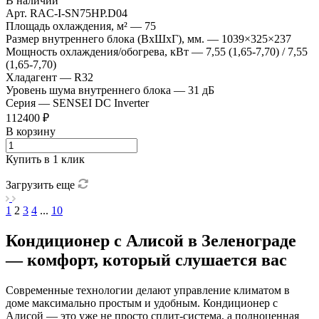
В наличии
Арт.
RAC-I-SN75HP.D04
Площадь охлаждения, м²
—
75
Размер внутреннего блока (ВхШхГ), мм.
—
1039×325×237
Мощность охлаждения/обогрева, кВт
—
7,55 (1,65-7,70) / 7,55
(1,65-7,70)
Хладагент
—
R32
Уровень шума внутреннего блока
—
31 дБ
Серия
—
SENSEI DC Inverter
112400 ₽
В корзину
Купить в 1 клик
Загрузить еще
1
2
3
4
...
10
Кондиционер с Алисой в Зеленограде
— комфорт, который слушается вас
Современные технологии делают управление климатом в
доме максимально простым и удобным. Кондиционер с
Алисой — это уже не просто сплит-система, а полноценная