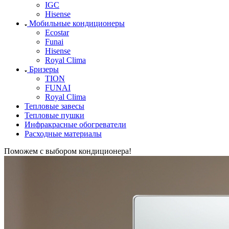
IGC
Hisense
Мобильные кондиционеры
Ecostar
Funai
Hisense
Royal Clima
Бризеры
TION
FUNAI
Royal Clima
Тепловые завесы
Тепловые пушки
Инфракрасные обогреватели
Расходные материалы
Поможем с выбором кондиционера!