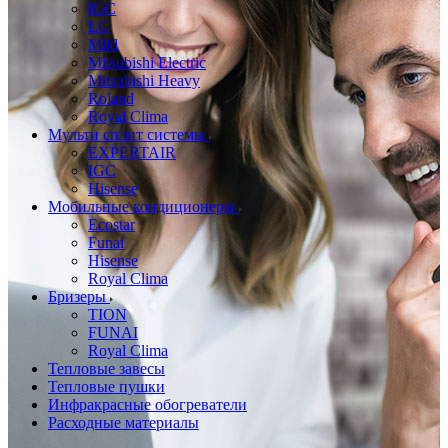
IGC
LG
Mild
Mitsubishi Electric
Mitsubishi Heavy
Roland
Royal Clima
Мульти сплит системы
EXPERTAIR
IGC
Hisense
Мобильные кондиционеры
Ecostar
Funai
Hisense
Royal Clima
Бризеры
TION
FUNAI
Royal Clima
Тепловые завесы
Тепловые пушки
Инфракрасные обогреватели
Расходные материалы