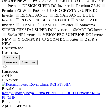
ON-OFF NEW
PANDORA
PERFETTO DC EU Inverter
Premium DESIGN SUPER DC Inverter
Premium ZS-W
Premium ZS-W
ProCool
RED CRYSTAL SUPER DC
Inverter
RENAISSANCE
RENAISSANCE DC EU
Inverter
ROYAL FRESH STANDARD
SAMURAI II
Inverter
SENSEI
SENSEI DC Inverter
Shiratama
SILVER CRYSTAL SUPER DC Inverter
SMART DC Inverter
Stellar HP Inverter
VISION PRO SUPERIOR DC Inverter
NEW
X-COMFORT
ZOOM DC Inverter
ZSPR-S
NEW
Показать все
Показать:
Очистить
Очистить
Инвертор
с Wi-Fi
С Алисой
Royal Clima
Кондиционер Royal Clima PERFETTO DC EU Inverter RCI-
PF75HN
В наличии
Арт.
RCI-PF75HN