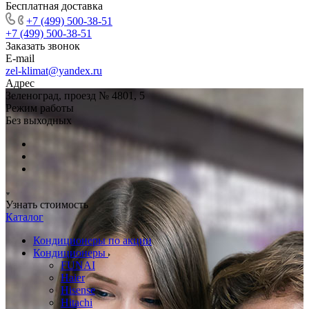
Бесплатная доставка
+7 (499) 500-38-51
+7 (499) 500-38-51
Заказать звонок
E-mail
zel-klimat@yandex.ru
Адрес
Зеленоград, проезд № 4801, 5
Режим работы
Без выходных
Узнать стоимость
Каталог
Кондиционеры по акции
Кондиционеры
FUNAI
Haier
Hisense
Hitachi