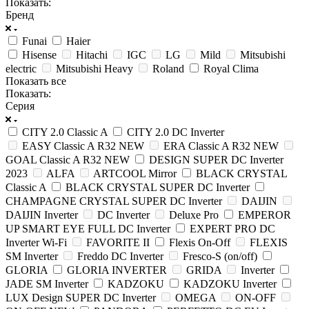
Показать:
Бренд
Funai
Haier
Hisense
Hitachi
IGC
LG
Mild
Mitsubishi
electric
Mitsubishi Heavy
Roland
Royal Clima
Показать все
Показать:
Серия
CITY 2.0 Classic A
CITY 2.0 DC Inverter
EASY Classic A R32 NEW
ERA Classic A R32 NEW
GOAL Classic A R32 NEW
DESIGN SUPER DC Inverter
2023
ALFA
ARTCOOL Mirror
BLACK CRYSTAL
Classic A
BLACK CRYSTAL SUPER DC Inverter
CHAMPAGNE CRYSTAL SUPER DC Inverter
DAIJIN
DAIJIN Inverter
DC Inverter
Deluxe Pro
EMPEROR
UP SMART EYE FULL DC Inverter
EXPERT PRO DC
Inverter Wi-Fi
FAVORITE II
Flexis On-Off
FLEXIS
SM Inverter
Freddo DC Inverter
Fresco-S (on/off)
GLORIA
GLORIA INVERTER
GRIDA
Inverter
JADE SM Inverter
KADZOKU
KADZOKU Inverter
LUX Design SUPER DC Inverter
OMEGA
ON-OFF