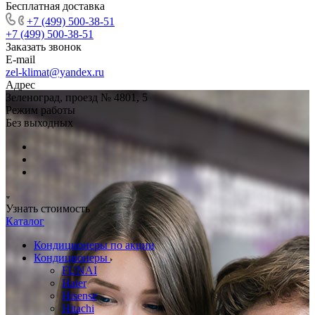
Бесплатная доставка
+7 (499) 500-38-51
+7 (499) 500-38-51
Заказать звонок
E-mail
zel-klimat@yandex.ru
Адрес
Зеленоград, проезд № 4801, 5
Режим работы
Без выходных
Узнать стоимость
Каталог
Кондиционеры по акции
Кондиционеры
FUNAI
Haier
Hisense
Hitachi