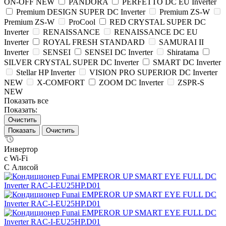
ON-OFF NEW
PANDORA
PERFETTO DC EU Inverter
Premium DESIGN SUPER DC Inverter
Premium ZS-W
Premium ZS-W
ProCool
RED CRYSTAL SUPER DC
Inverter
RENAISSANCE
RENAISSANCE DC EU
Inverter
ROYAL FRESH STANDARD
SAMURAI II
Inverter
SENSEI
SENSEI DC Inverter
Shiratama
SILVER CRYSTAL SUPER DC Inverter
SMART DC Inverter
Stellar HP Inverter
VISION PRO SUPERIOR DC Inverter
NEW
X-COMFORT
ZOOM DC Inverter
ZSPR-S
NEW
Показать все
Показать:
Очистить
Очистить
Инвертор
с Wi-Fi
С Алисой