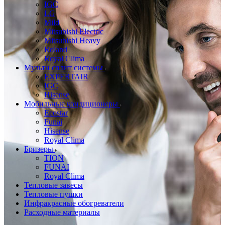
IGC
LG
Mild
Mitsubishi Electric
Mitsubishi Heavy
Roland
Royal Clima
Мульти сплит системы
EXPERTAIR
IGC
Hisense
Мобильные кондиционеры
Ecostar
Funai
Hisense
Royal Clima
Бризеры
TION
FUNAI
Royal Clima
Тепловые завесы
Тепловые пушки
Инфракрасные обогреватели
Расходные материалы