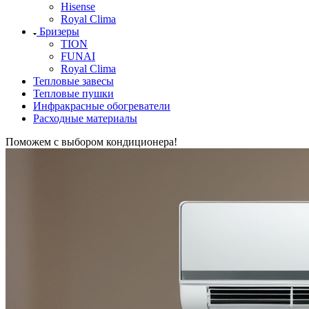
Hisense
Royal Clima
Бризеры
TION
FUNAI
Royal Clima
Тепловые завесы
Тепловые пушки
Инфракрасные обогреватели
Расходные материалы
Поможем с выбором кондиционера!