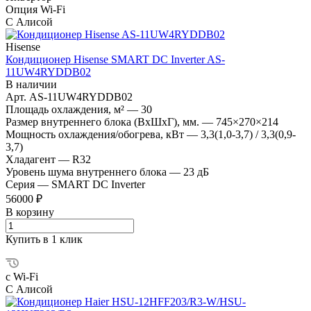
Опция Wi-Fi
С Алисой
Hisense
Кондиционер Hisense SMART DC Inverter AS-
11UW4RYDDB02
В наличии
Арт.
AS-11UW4RYDDB02
Площадь охлаждения, м²
—
30
Размер внутреннего блока (ВхШхГ), мм.
—
745×270×214
Мощность охлаждения/обогрева, кВт
—
3,3(1,0-3,7) / 3,3(0,9-
3,7)
Хладагент
—
R32
Уровень шума внутреннего блока
—
23 дБ
Серия
—
SMART DC Inverter
56000 ₽
В корзину
Купить в 1 клик
с Wi-Fi
С Алисой