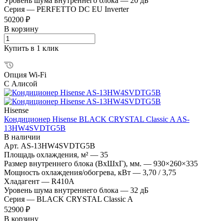
Уровень шума внутреннего блока
—
20 дБ
Серия
—
PERFETTO DC EU Inverter
50200 ₽
В корзину
Купить в 1 клик
Опция Wi-Fi
С Алисой
Hisense
Кондиционер Hisense BLACK CRYSTAL Classic A AS-
13HW4SVDTG5В
В наличии
Арт.
AS-13HW4SVDTG5В
Площадь охлаждения, м²
—
35
Размер внутреннего блока (ВхШхГ), мм.
—
930×260×335
Мощность охлаждения/обогрева, кВт
—
3,70 / 3,75
Хладагент
—
R410A
Уровень шума внутреннего блока
—
32 дБ
Серия
—
BLACK CRYSTAL Classic A
52900 ₽
В корзину