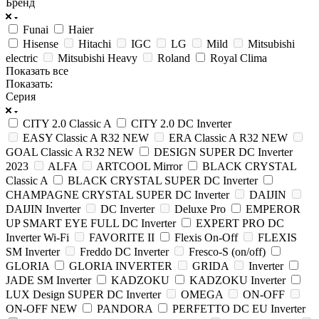
Бренд
Funai
Haier
Hisense
Hitachi
IGC
LG
Mild
Mitsubishi
electric
Mitsubishi Heavy
Roland
Royal Clima
Показать все
Показать:
Серия
CITY 2.0 Classic A
CITY 2.0 DC Inverter
EASY Classic A R32 NEW
ERA Classic A R32 NEW
GOAL Classic A R32 NEW
DESIGN SUPER DC Inverter
2023
ALFA
ARTCOOL Mirror
BLACK CRYSTAL
Classic A
BLACK CRYSTAL SUPER DC Inverter
CHAMPAGNE CRYSTAL SUPER DC Inverter
DAIJIN
DAIJIN Inverter
DC Inverter
Deluxe Pro
EMPEROR
UP SMART EYE FULL DC Inverter
EXPERT PRO DC
Inverter Wi-Fi
FAVORITE II
Flexis On-Off
FLEXIS
SM Inverter
Freddo DC Inverter
Fresco-S (on/off)
GLORIA
GLORIA INVERTER
GRIDA
Inverter
JADE SM Inverter
KADZOKU
KADZOKU Inverter
LUX Design SUPER DC Inverter
OMEGA
ON-OFF
ON-OFF NEW
PANDORA
PERFETTO DC EU Inverter