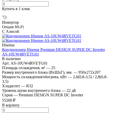
Купить в 1 клик
Инвертор
Опция Wi-Fi
С Алисой
Hisense
Кондиционер Hisense Premium DESIGN SUPER DC Inverter
AS-10UW4RVETG01
В наличии
Арт.
AS-10UW4RVETG01
Площадь охлаждения, м²
—
25
Размер внутреннего блока (ВхШхГ), мм.
—
950x272x207
Мощность охлаждения/обогрева, кВт
—
2,6(0,8-3,5) / 2,8(0,8-
3,5)
Хладагент
—
R32
Уровень шума внутреннего блока
—
22 дБ
Серия
—
Premium DESIGN SUPER DC Inverter
55200 ₽
В корзину