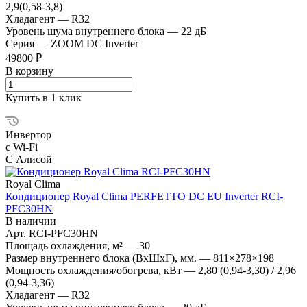
2,9(0,58-3,8)
Хладагент
—
R32
Уровень шума внутреннего блока
—
22 дБ
Серия
—
ZOOM DC Inverter
49800 ₽
В корзину
Купить в 1 клик
Инвертор
с Wi-Fi
С Алисой
Royal Clima
Кондиционер Royal Clima PERFETTO DC EU Inverter RCI-
PFC30HN
В наличии
Арт.
RCI-PFC30HN
Площадь охлаждения, м²
—
30
Размер внутреннего блока (ВхШхГ), мм.
—
811×278×198
Мощность охлаждения/обогрева, кВт
—
2,80 (0,94-3,30) / 2,96
(0,94-3,36)
Хладагент
—
R32