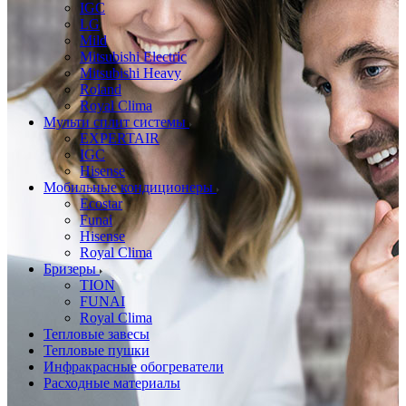
IGC
LG
Mild
Mitsubishi Electric
Mitsubishi Heavy
Roland
Royal Clima
Мульти сплит системы
EXPERTAIR
IGC
Hisense
Мобильные кондиционеры
Ecostar
Funai
Hisense
Royal Clima
Бризеры
TION
FUNAI
Royal Clima
Тепловые завесы
Тепловые пушки
Инфракрасные обогреватели
Расходные материалы