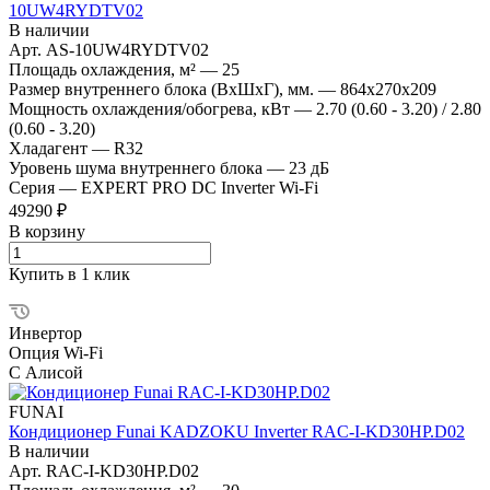
10UW4RYDTV02
В наличии
Арт.
AS-10UW4RYDTV02
Площадь охлаждения, м²
—
25
Размер внутреннего блока (ВхШхГ), мм.
—
864x270x209
Мощность охлаждения/обогрева, кВт
—
2.70 (0.60 - 3.20) / 2.80
(0.60 - 3.20)
Хладагент
—
R32
Уровень шума внутреннего блока
—
23 дБ
Серия
—
EXPERT PRO DC Inverter Wi-Fi
49290 ₽
В корзину
Купить в 1 клик
Инвертор
Опция Wi-Fi
С Алисой
FUNAI
Кондиционер Funai KADZOKU Inverter RAC-I-KD30HP.D02
В наличии
Арт.
RAC-I-KD30HP.D02