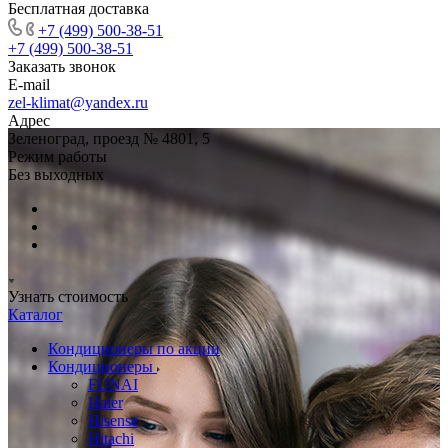
Бесплатная доставка
+7 (499) 500-38-51
+7 (499) 500-38-51
Заказать звонок
E-mail
zel-klimat@yandex.ru
Адрес
Зеленоград, проезд № 4801, 5
Режим работы
Без выходных
Узнать стоимость
Каталог
Кондиционеры по акции
Кондиционеры
FUNAI
Haier
Hisense
Hitachi