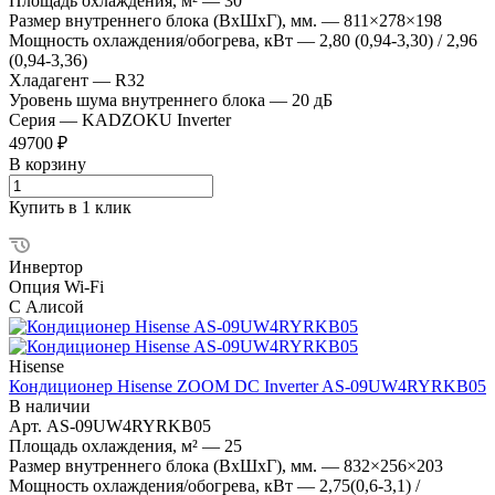
Площадь охлаждения, м²
—
30
Размер внутреннего блока (ВхШхГ), мм.
—
811×278×198
Мощность охлаждения/обогрева, кВт
—
2,80 (0,94-3,30) / 2,96
(0,94-3,36)
Хладагент
—
R32
Уровень шума внутреннего блока
—
20 дБ
Серия
—
KADZOKU Inverter
49700 ₽
В корзину
Купить в 1 клик
Инвертор
Опция Wi-Fi
С Алисой
Hisense
Кондиционер Hisense ZOOM DC Inverter AS-09UW4RYRKB05
В наличии
Арт.
AS-09UW4RYRKB05
Площадь охлаждения, м²
—
25
Размер внутреннего блока (ВхШхГ), мм.
—
832×256×203
Мощность охлаждения/обогрева, кВт
—
2,75(0,6-3,1) /