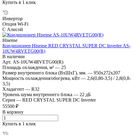
Купить в 1 клик
Инвертор
Опция Wi-Fi
С Алисой
Hisense
Кондиционер Hisense RED CRYSTAL SUPER DC Inverter AS-
10UW4RVETG00(R)
В наличии
Арт.
AS-10UW4RVETG00(R)
Площадь охлаждения, м²
—
25
Размер внутреннего блока (ВхШхГ), мм.
—
950x272x207
Мощность охлаждения/обогрева, кВт
—
2,6(0,80-3,5) / 2,8(0,8-
3,5)
Хладагент
—
R32
Уровень шума внутреннего блока
—
22 дБ
Серия
—
RED CRYSTAL SUPER DC Inverter
55500 ₽
В корзину
Купить в 1 клик