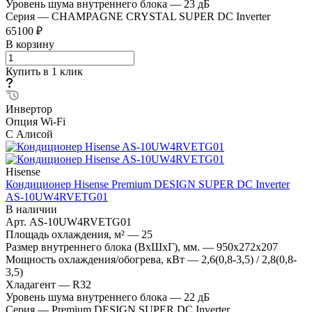
Уровень шума внутреннего блока
—
23 дБ
Серия
—
CHAMPAGNE CRYSTAL SUPER DC Inverter
65100 ₽
В корзину
Купить в 1 клик
Инвертор
Опция Wi-Fi
С Алисой
Hisense
Кондиционер Hisense Premium DESIGN SUPER DC Inverter
AS-10UW4RVETG01
В наличии
Арт.
AS-10UW4RVETG01
Площадь охлаждения, м²
—
25
Размер внутреннего блока (ВхШхГ), мм.
—
950x272x207
Мощность охлаждения/обогрева, кВт
—
2,6(0,8-3,5) / 2,8(0,8-
3,5)
Хладагент
—
R32
Уровень шума внутреннего блока
—
22 дБ
Серия
—
Premium DESIGN SUPER DC Inverter