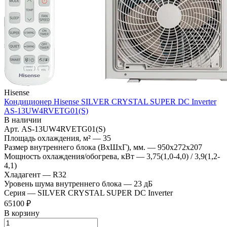
Hisense
Кондиционер Hisense SILVER CRYSTAL SUPER DC Inverter
AS-13UW4RVETG01(S)
В наличии
Арт.
AS-13UW4RVETG01(S)
Площадь охлаждения, м²
—
35
Размер внутреннего блока (ВхШхГ), мм.
—
950x272x207
Мощность охлаждения/обогрева, кВт
—
3,75(1,0-4,0) / 3,9(1,2-
4,1)
Хладагент
—
R32
Уровень шума внутреннего блока
—
23 дБ
Серия
—
SILVER CRYSTAL SUPER DC Inverter
65100 ₽
В корзину