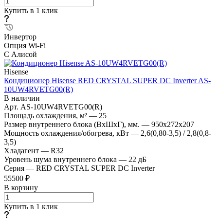
Купить в 1 клик
Инвертор
Опция Wi-Fi
С Алисой
Hisense
Кондиционер Hisense RED CRYSTAL SUPER DC Inverter AS-
10UW4RVETG00(R)
В наличии
Арт.
AS-10UW4RVETG00(R)
Площадь охлаждения, м²
—
25
Размер внутреннего блока (ВхШхГ), мм.
—
950x272x207
Мощность охлаждения/обогрева, кВт
—
2,6(0,80-3,5) / 2,8(0,8-
3,5)
Хладагент
—
R32
Уровень шума внутреннего блока
—
22 дБ
Серия
—
RED CRYSTAL SUPER DC Inverter
55500 ₽
В корзину
Купить в 1 клик