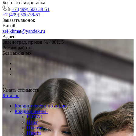
Бесплатная доставка
+7 (499) 500-38-51
+7 (499) 500-38-51
Заказать звонок
E-mail
zel-klimat@yandex.ru
Адрес
Зеленоград, проезд № 4801, 5
Режим работы
Без выходных
Узнать стоимость
Каталог
Кондиционеры по акции
Кондиционеры
FUNAI
Haier
Hisense
Hitachi