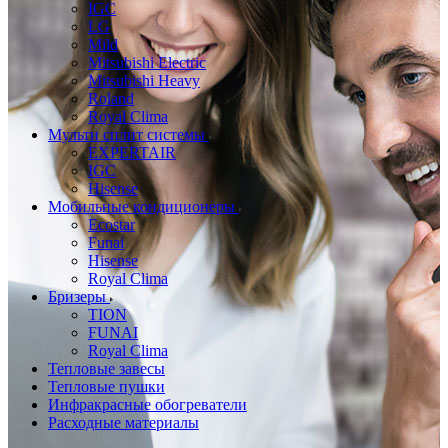
IGC
LG
Mild
Mitsubishi Electric
Mitsubishi Heavy
Roland
Royal Clima
Мульти сплит системы
EXPERTAIR
IGC
Hisense
Мобильные кондиционеры
Ecostar
Funai
Hisense
Royal Clima
Бризеры
TION
FUNAI
Royal Clima
Тепловые завесы
Тепловые пушки
Инфракрасные обогреватели
Расходные материалы