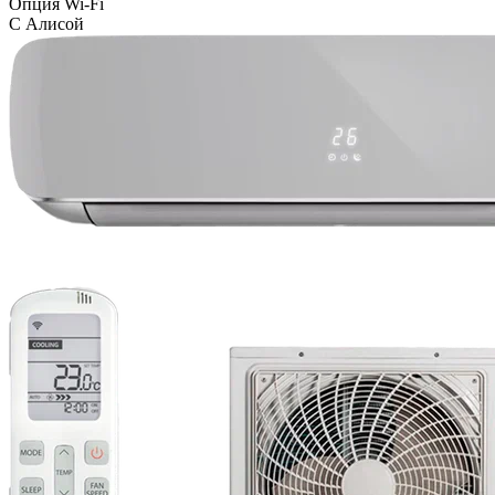
Опция Wi-Fi
С Алисой