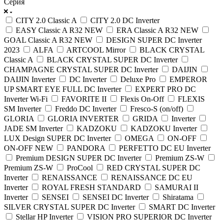
Серия
CITY 2.0 Classic A
CITY 2.0 DC Inverter
EASY Classic A R32 NEW
ERA Classic A R32 NEW
GOAL Classic A R32 NEW
DESIGN SUPER DC Inverter
2023
ALFA
ARTCOOL Mirror
BLACK CRYSTAL
Classic A
BLACK CRYSTAL SUPER DC Inverter
CHAMPAGNE CRYSTAL SUPER DC Inverter
DAIJIN
DAIJIN Inverter
DC Inverter
Deluxe Pro
EMPEROR
UP SMART EYE FULL DC Inverter
EXPERT PRO DC
Inverter Wi-Fi
FAVORITE II
Flexis On-Off
FLEXIS
SM Inverter
Freddo DC Inverter
Fresco-S (on/off)
GLORIA
GLORIA INVERTER
GRIDA
Inverter
JADE SM Inverter
KADZOKU
KADZOKU Inverter
LUX Design SUPER DC Inverter
OMEGA
ON-OFF
ON-OFF NEW
PANDORA
PERFETTO DC EU Inverter
Premium DESIGN SUPER DC Inverter
Premium ZS-W
Premium ZS-W
ProCool
RED CRYSTAL SUPER DC
Inverter
RENAISSANCE
RENAISSANCE DC EU
Inverter
ROYAL FRESH STANDARD
SAMURAI II
Inverter
SENSEI
SENSEI DC Inverter
Shiratama
SILVER CRYSTAL SUPER DC Inverter
SMART DC Inverter
Stellar HP Inverter
VISION PRO SUPERIOR DC Inverter