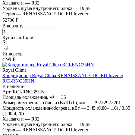
Хладагент
—
R32
Уровень шума внутреннего блока
—
19 дБ
Серия
—
RENAISSANCE DC EU Inverter
52700 ₽
В корзину
Купить в 1 клик
Инвертор
с Wi-Fi
Royal Clima
Кондиционер Royal Clima RENAISSANCE DC EU Inverter
RCI-RNС35HN
В наличии
Арт.
RCI-RNС35HN
Площадь охлаждения, м²
—
35
Размер внутреннего блока (ВхШхГ), мм.
—
792×292×201
Мощность охлаждения/обогрева, кВт
—
3,45 (0,80-4,10) / 3,85
(1,00-4,20)
Хладагент
—
R32
Уровень шума внутреннего блока
—
19 дБ
Серия
—
RENAISSANCE DC EU Inverter