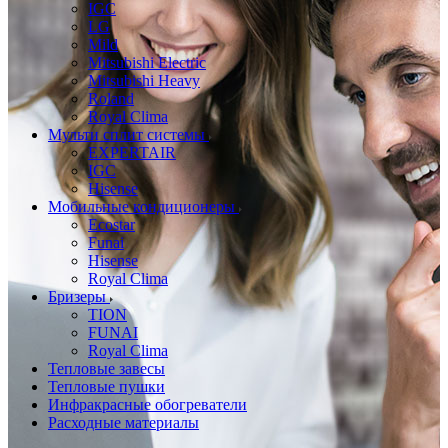
IGC
LG
Mild
Mitsubishi Electric
Mitsubishi Heavy
Roland
Royal Clima
Мульти сплит системы
EXPERTAIR
IGC
Hisense
Мобильные кондиционеры
Ecostar
Funai
Hisense
Royal Clima
Бризеры
TION
FUNAI
Royal Clima
Тепловые завесы
Тепловые пушки
Инфракрасные обогреватели
Расходные материалы