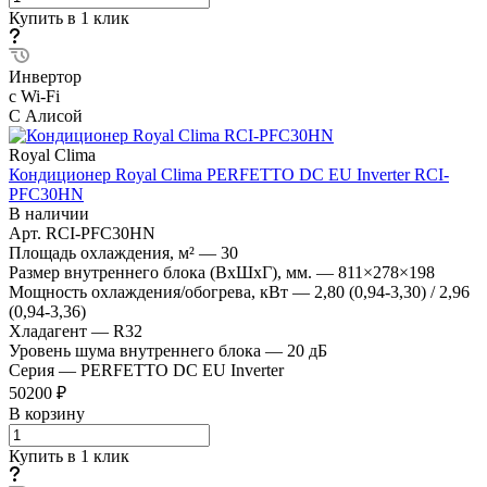
Купить в 1 клик
Инвертор
с Wi-Fi
С Алисой
Royal Clima
Кондиционер Royal Clima PERFETTO DC EU Inverter RCI-
PFC30HN
В наличии
Арт.
RCI-PFC30HN
Площадь охлаждения, м²
—
30
Размер внутреннего блока (ВхШхГ), мм.
—
811×278×198
Мощность охлаждения/обогрева, кВт
—
2,80 (0,94-3,30) / 2,96
(0,94-3,36)
Хладагент
—
R32
Уровень шума внутреннего блока
—
20 дБ
Серия
—
PERFETTO DC EU Inverter
50200 ₽
В корзину
Купить в 1 клик