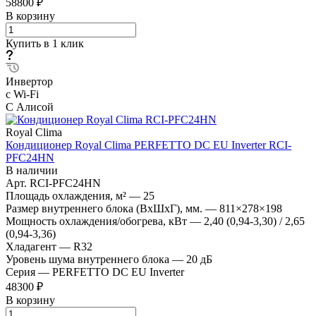
58800 ₽
В корзину
Купить в 1 клик
Инвертор
с Wi-Fi
С Алисой
Royal Clima
Кондиционер Royal Clima PERFETTO DC EU Inverter RCI-
PFC24HN
В наличии
Арт.
RCI-PFC24HN
Площадь охлаждения, м²
—
25
Размер внутреннего блока (ВхШхГ), мм.
—
811×278×198
Мощность охлаждения/обогрева, кВт
—
2,40 (0,94-3,30) / 2,65
(0,94-3,36)
Хладагент
—
R32
Уровень шума внутреннего блока
—
20 дБ
Серия
—
PERFETTO DC EU Inverter
48300 ₽
В корзину