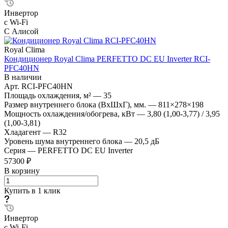
Инвертор
с Wi-Fi
С Алисой
Royal Clima
Кондиционер Royal Clima PERFETTO DC EU Inverter RCI-
PFC40HN
В наличии
Арт.
RCI-PFC40HN
Площадь охлаждения, м²
—
35
Размер внутреннего блока (ВхШхГ), мм.
—
811×278×198
Мощность охлаждения/обогрева, кВт
—
3,80 (1,00-3,77) / 3,95
(1,00-3,81)
Хладагент
—
R32
Уровень шума внутреннего блока
—
20,5 дБ
Серия
—
PERFETTO DC EU Inverter
57300 ₽
В корзину
Купить в 1 клик
Инвертор
с Wi-Fi