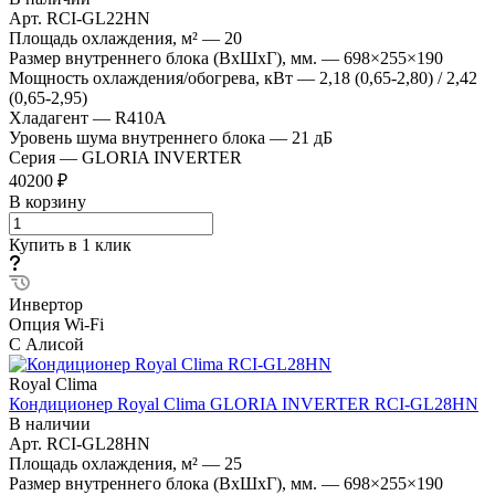
Арт.
RCI-GL22HN
Площадь охлаждения, м²
—
20
Размер внутреннего блока (ВхШхГ), мм.
—
698×255×190
Мощность охлаждения/обогрева, кВт
—
2,18 (0,65-2,80) / 2,42
(0,65-2,95)
Хладагент
—
R410A
Уровень шума внутреннего блока
—
21 дБ
Серия
—
GLORIA INVERTER
40200 ₽
В корзину
Купить в 1 клик
Инвертор
Опция Wi-Fi
С Алисой
Royal Clima
Кондиционер Royal Clima GLORIA INVERTER RCI-GL28HN
В наличии
Арт.
RCI-GL28HN
Площадь охлаждения, м²
—
25
Размер внутреннего блока (ВхШхГ), мм.
—
698×255×190