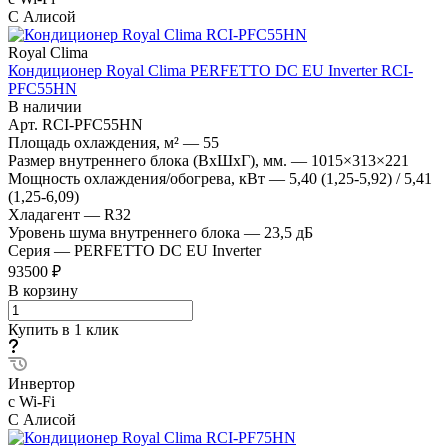
С Алисой
Royal Clima
Кондиционер Royal Clima PERFETTO DC EU Inverter RCI-
PFC55HN
В наличии
Арт.
RCI-PFC55HN
Площадь охлаждения, м²
—
55
Размер внутреннего блока (ВхШхГ), мм.
—
1015×313×221
Мощность охлаждения/обогрева, кВт
—
5,40 (1,25-5,92) / 5,41
(1,25-6,09)
Хладагент
—
R32
Уровень шума внутреннего блока
—
23,5 дБ
Серия
—
PERFETTO DC EU Inverter
93500 ₽
В корзину
Купить в 1 клик
Инвертор
с Wi-Fi
С Алисой