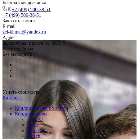
Бесплатная доставка
+7 (499) 500-38-51
+7 (499) 500-38-51
Заказать звонок
E-mail
zel-klimat@yandex.ru
Адрес
Зеленоград, проезд № 4801, 5
Режим работы
Без выходных
Узнать стоимость
Каталог
Кондиционеры по акции
Кондиционеры
FUNAI
Haier
Hisense
Hitachi