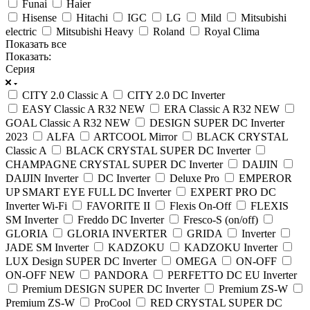
Funai
Haier
Hisense
Hitachi
IGC
LG
Mild
Mitsubishi
electric
Mitsubishi Heavy
Roland
Royal Clima
Показать все
Показать:
Серия
CITY 2.0 Classic A
CITY 2.0 DC Inverter
EASY Classic A R32 NEW
ERA Classic A R32 NEW
GOAL Classic A R32 NEW
DESIGN SUPER DC Inverter
2023
ALFA
ARTCOOL Mirror
BLACK CRYSTAL
Classic A
BLACK CRYSTAL SUPER DC Inverter
CHAMPAGNE CRYSTAL SUPER DC Inverter
DAIJIN
DAIJIN Inverter
DC Inverter
Deluxe Pro
EMPEROR
UP SMART EYE FULL DC Inverter
EXPERT PRO DC
Inverter Wi-Fi
FAVORITE II
Flexis On-Off
FLEXIS
SM Inverter
Freddo DC Inverter
Fresco-S (on/off)
GLORIA
GLORIA INVERTER
GRIDA
Inverter
JADE SM Inverter
KADZOKU
KADZOKU Inverter
LUX Design SUPER DC Inverter
OMEGA
ON-OFF
ON-OFF NEW
PANDORA
PERFETTO DC EU Inverter
Premium DESIGN SUPER DC Inverter
Premium ZS-W
Premium ZS-W
ProCool
RED CRYSTAL SUPER DC