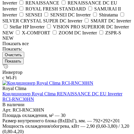
Inverter
RENAISSANCE
RENAISSANCE DC EU
Inverter
ROYAL FRESH STANDARD
SAMURAI II
Inverter
SENSEI
SENSEI DC Inverter
Shiratama
SILVER CRYSTAL SUPER DC Inverter
SMART DC Inverter
Stellar HP Inverter
VISION PRO SUPERIOR DC Inverter
NEW
X-COMFORT
ZOOM DC Inverter
ZSPR-S
NEW
Показать все
Показать:
Очистить
Инвертор
с Wi-Fi
Royal Clima
Кондиционер Royal Clima RENAISSANCE DC EU Inverter
RCI-RNС30HN
В наличии
Арт.
RCI-RNС30HN
Площадь охлаждения, м²
—
30
Размер внутреннего блока (ВхШхГ), мм.
—
792×292×201
Мощность охлаждения/обогрева, кВт
—
2,90 (0,60-3,80) / 3,20
(0,80-4,20)