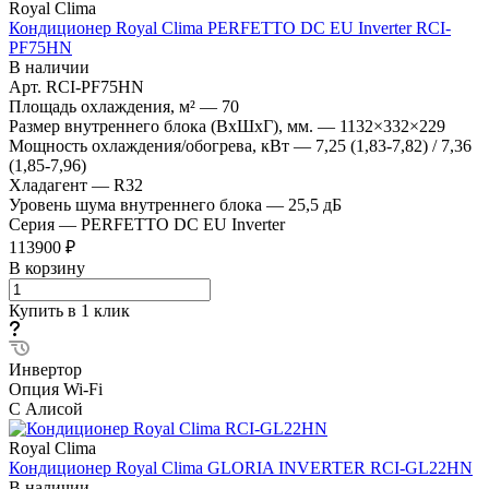
Royal Clima
Кондиционер Royal Clima PERFETTO DC EU Inverter RCI-
PF75HN
В наличии
Арт.
RCI-PF75HN
Площадь охлаждения, м²
—
70
Размер внутреннего блока (ВхШхГ), мм.
—
1132×332×229
Мощность охлаждения/обогрева, кВт
—
7,25 (1,83-7,82) / 7,36
(1,85-7,96)
Хладагент
—
R32
Уровень шума внутреннего блока
—
25,5 дБ
Серия
—
PERFETTO DC EU Inverter
113900 ₽
В корзину
Купить в 1 клик
Инвертор
Опция Wi-Fi
С Алисой
Royal Clima
Кондиционер Royal Clima GLORIA INVERTER RCI-GL22HN
В наличии