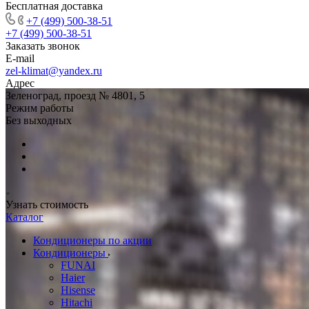
Бесплатная доставка
+7 (499) 500-38-51
+7 (499) 500-38-51
Заказать звонок
E-mail
zel-klimat@yandex.ru
Адрес
Зеленоград, проезд № 4801, 5
Режим работы
Без выходных
Узнать стоимость
Каталог
Кондиционеры по акции
Кондиционеры
FUNAI
Haier
Hisense
Hitachi