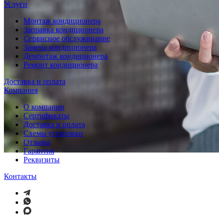
Услуги
Монтаж кондиционера
Заправка кондиционера
Сервисное обслуживание
Замена кондиционера
Демонтаж кондиционера
Ремонт кондиционера
Доставка и оплата
Компания
О компании
Сертификаты
Доставка и оплата
Схемы установки
Отзывы
Гарантия
Реквизиты
Контакты