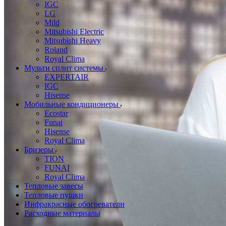
IGC
LG
Mild
Mitsubishi Electric
Mitsubishi Heavy
Roland
Royal Clima
Мульти сплит системы
EXPERTAIR
IGC
Hisense
Мобильные кондиционеры
Ecostar
Funai
Hisense
Royal Clima
Бризеры
TION
FUNAI
Royal Clima
Тепловые завесы
Тепловые пушки
Инфракрасные обогреватели
Расходные материалы