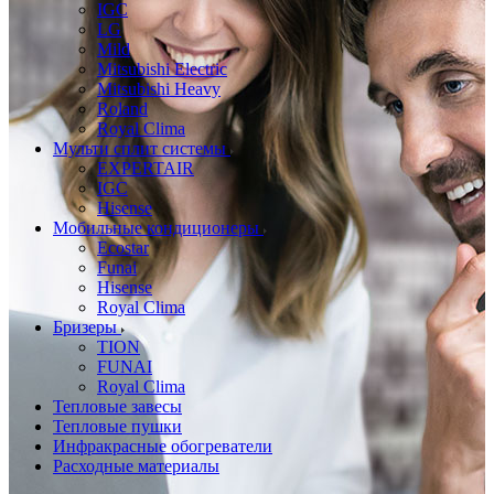
IGC
LG
Mild
Mitsubishi Electric
Mitsubishi Heavy
Roland
Royal Clima
Мульти сплит системы
EXPERTAIR
IGC
Hisense
Мобильные кондиционеры
Ecostar
Funai
Hisense
Royal Clima
Бризеры
TION
FUNAI
Royal Clima
Тепловые завесы
Тепловые пушки
Инфракрасные обогреватели
Расходные материалы