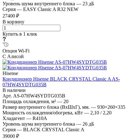
Уровень шума внутреннего блока
—
23 дБ
Серия
—
EASY Classic A R32 NEW
27400 ₽
В корзину
Купить в 1 клик
Опция Wi-Fi
С Алисой
Hisense
Кондиционер Hisense BLACK CRYSTAL Classic A AS-
07HW4SYDTG035В
В наличии
Арт.
AS-07HW4SYDTG035В
Площадь охлаждения, м²
—
20
Размер внутреннего блока (ВхШхГ), мм.
—
930×260×335
Мощность охлаждения/обогрева, кВт
—
2,10 / 2,20
Хладагент
—
R410A
Уровень шума внутреннего блока
—
26 дБ
Серия
—
BLACK CRYSTAL Classic A
39000 ₽