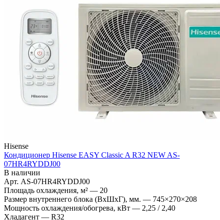
Hisense
Кондиционер Hisense EASY Classic A R32 NEW AS-
07HR4RYDDJ00
В наличии
Арт.
AS-07HR4RYDDJ00
Площадь охлаждения, м²
—
20
Размер внутреннего блока (ВхШхГ), мм.
—
745×270×208
Мощность охлаждения/обогрева, кВт
—
2,25 / 2,40
Хладагент
—
R32