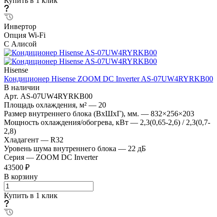
Купить в 1 клик
Инвертор
Опция Wi-Fi
С Алисой
Hisense
Кондиционер Hisense ZOOM DC Inverter AS-07UW4RYRKB00
В наличии
Арт.
AS-07UW4RYRKB00
Площадь охлаждения, м²
—
20
Размер внутреннего блока (ВхШхГ), мм.
—
832×256×203
Мощность охлаждения/обогрева, кВт
—
2,3(0,65-2,6) / 2,3(0,7-
2,8)
Хладагент
—
R32
Уровень шума внутреннего блока
—
22 дБ
Серия
—
ZOOM DC Inverter
43500 ₽
В корзину
Купить в 1 клик