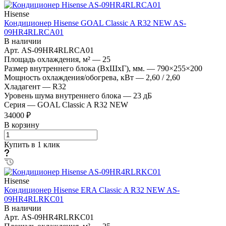
Hisense
Кондиционер Hisense GOAL Classic A R32 NEW AS-
09HR4RLRCA01
В наличии
Арт.
AS-09HR4RLRCA01
Площадь охлаждения, м²
—
25
Размер внутреннего блока (ВхШхГ), мм.
—
790×255×200
Мощность охлаждения/обогрева, кВт
—
2,60 / 2,60
Хладагент
—
R32
Уровень шума внутреннего блока
—
23 дБ
Серия
—
GOAL Classic A R32 NEW
34000 ₽
В корзину
Купить в 1 клик
Hisense
Кондиционер Hisense ERA Classic A R32 NEW AS-
09HR4RLRKC01
В наличии
Арт.
AS-09HR4RLRKC01