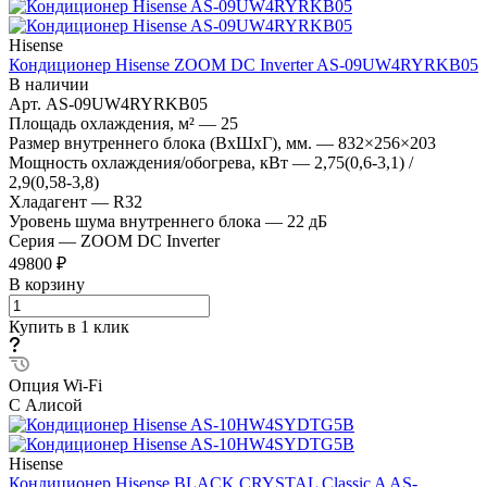
Hisense
Кондиционер Hisense ZOOM DC Inverter AS-09UW4RYRKB05
В наличии
Арт.
AS-09UW4RYRKB05
Площадь охлаждения, м²
—
25
Размер внутреннего блока (ВхШхГ), мм.
—
832×256×203
Мощность охлаждения/обогрева, кВт
—
2,75(0,6-3,1) /
2,9(0,58-3,8)
Хладагент
—
R32
Уровень шума внутреннего блока
—
22 дБ
Серия
—
ZOOM DC Inverter
49800 ₽
В корзину
Купить в 1 клик
Опция Wi-Fi
С Алисой
Hisense
Кондиционер Hisense BLACK CRYSTAL Classic A AS-