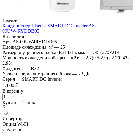
Hisense
Кондиционер Hisense SMART DC Inverter AS-
09UW4RYDDB05
В наличии
Арт.
AS-09UW4RYDDB05
Площадь охлаждения, м²
—
25
Размер внутреннего блока (ВхШхГ), мм.
—
745×270×214
Мощность охлаждения/обогрева, кВт
—
2,7(0,5-2,9) / 2,7(0,43-
2,95)
Хладагент
—
R32
Уровень шума внутреннего блока
—
23 дБ
Серия
—
SMART DC Inverter
47800 ₽
В корзину
Купить в 1 клик
Инвертор
Опция Wi-Fi
С Алисой