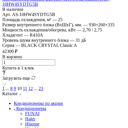
10HW4SYDTG5B
В наличии
Арт.
AS-10HW4SYDTG5B
Площадь охлаждения, м²
—
25
Размер внутреннего блока (ВхШхГ), мм.
—
930×260×335
Мощность охлаждения/обогрева, кВт
—
2,70 / 2,75
Хладагент
—
R410A
Уровень шума внутреннего блока
—
31 дБ
Серия
—
BLACK CRYSTAL Classic A
42300 ₽
В корзину
Купить в 1 клик
Загрузить еще
1
...
8
9
10
11
12
...
23
Каталог
Кондиционеры по акции
Кондиционеры
FUNAI
Haier
Hisense