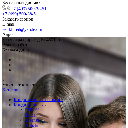
Бесплатная доставка
+7 (499) 500-38-51
+7 (499) 500-38-51
Заказать звонок
E-mail
zel-klimat@yandex.ru
Адрес
Зеленоград, проезд № 4801, 5
Режим работы
Без выходных
Узнать стоимость
Каталог
Кондиционеры по акции
Кондиционеры
FUNAI
Haier
Hisense
Hitachi