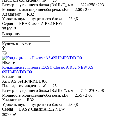
Площадь охлаждения, м²
—
25
Размер внутреннего блока (ВхШхГ), мм.
—
822×258×203
Мощность охлаждения/обогрева, кВт
—
2,60 / 2,60
Хладагент
—
R32
Уровень шума внутреннего блока
—
23 дБ
Серия
—
ERA Classic A R32 NEW
35100 ₽
В корзину
Купить в 1 клик
Hisense
Кондиционер Hisense EASY Classic A R32 NEW AS-
09HR4RYDDJ00
В наличии
Арт.
AS-09HR4RYDDJ00
Площадь охлаждения, м²
—
25
Размер внутреннего блока (ВхШхГ), мм.
—
745×270×208
Мощность охлаждения/обогрева, кВт
—
2,55 / 2,60
Хладагент
—
R32
Уровень шума внутреннего блока
—
23 дБ
Серия
—
EASY Classic A R32 NEW
30500 ₽