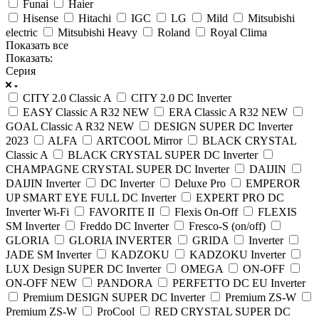
Funai
Haier
Hisense
Hitachi
IGC
LG
Mild
Mitsubishi
electric
Mitsubishi Heavy
Roland
Royal Clima
Показать все
Показать:
Серия
CITY 2.0 Classic A
CITY 2.0 DC Inverter
EASY Classic A R32 NEW
ERA Classic A R32 NEW
GOAL Classic A R32 NEW
DESIGN SUPER DC Inverter
2023
ALFA
ARTCOOL Mirror
BLACK CRYSTAL
Classic A
BLACK CRYSTAL SUPER DC Inverter
CHAMPAGNE CRYSTAL SUPER DC Inverter
DAIJIN
DAIJIN Inverter
DC Inverter
Deluxe Pro
EMPEROR
UP SMART EYE FULL DC Inverter
EXPERT PRO DC
Inverter Wi-Fi
FAVORITE II
Flexis On-Off
FLEXIS
SM Inverter
Freddo DC Inverter
Fresco-S (on/off)
GLORIA
GLORIA INVERTER
GRIDA
Inverter
JADE SM Inverter
KADZOKU
KADZOKU Inverter
LUX Design SUPER DC Inverter
OMEGA
ON-OFF
ON-OFF NEW
PANDORA
PERFETTO DC EU Inverter
Premium DESIGN SUPER DC Inverter
Premium ZS-W
Premium ZS-W
ProCool
RED CRYSTAL SUPER DC