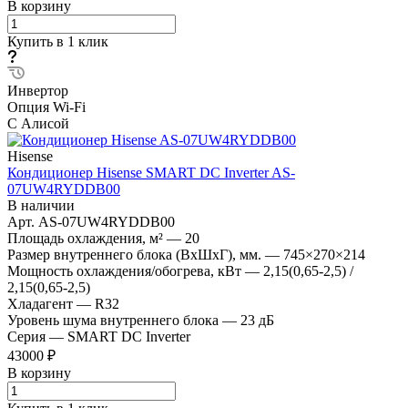
В корзину
Купить в 1 клик
Инвертор
Опция Wi-Fi
С Алисой
Hisense
Кондиционер Hisense SMART DC Inverter AS-
07UW4RYDDB00
В наличии
Арт.
AS-07UW4RYDDB00
Площадь охлаждения, м²
—
20
Размер внутреннего блока (ВхШхГ), мм.
—
745×270×214
Мощность охлаждения/обогрева, кВт
—
2,15(0,65-2,5) /
2,15(0,65-2,5)
Хладагент
—
R32
Уровень шума внутреннего блока
—
23 дБ
Серия
—
SMART DC Inverter
43000 ₽
В корзину