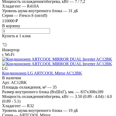
Мощность охлаждения/обогрева, кВт
—
7 / 7,2
Хладагент
—
R410A
Уровень шума внутреннего блока
—
31 дБ
Серия
—
Fresco-S (on/off)
110000 ₽
В корзину
Купить в 1 клик
Инвертор
с Wi-Fi
LG
Кондиционер LG ARTCOOL Mirror AC12BK
В наличии
Арт.
AC12BK
Площадь охлаждения, м²
—
35
Размер внутреннего блока (ВхШхГ), мм.
—
837x308x189
Мощность охлаждения/обогрева, кВт
—
3.50 (0.89 - 4.04) / 4.0
(0.89 - 5.1)
Хладагент
—
R32
Уровень шума внутреннего блока
—
19 дБ
Серия
—
ARTCOOL Mirror