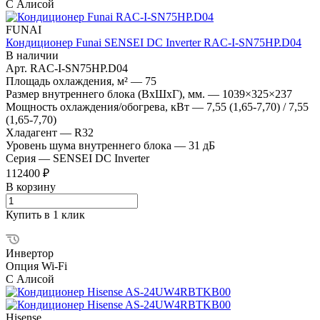
С Алисой
FUNAI
Кондиционер Funai SENSEI DC Inverter RAC-I-SN75HP.D04
В наличии
Арт.
RAC-I-SN75HP.D04
Площадь охлаждения, м²
—
75
Размер внутреннего блока (ВхШхГ), мм.
—
1039×325×237
Мощность охлаждения/обогрева, кВт
—
7,55 (1,65-7,70) / 7,55
(1,65-7,70)
Хладагент
—
R32
Уровень шума внутреннего блока
—
31 дБ
Серия
—
SENSEI DC Inverter
112400 ₽
В корзину
Купить в 1 клик
Инвертор
Опция Wi-Fi
С Алисой
Hisense