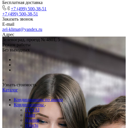
Бесплатная доставка
+7 (499) 500-38-51
+7 (499) 500-38-51
Заказать звонок
E-mail
zel-klimat@yandex.ru
Адрес
Зеленоград, проезд № 4801, 5
Режим работы
Без выходных
Узнать стоимость
Каталог
Кондиционеры по акции
Кондиционеры
FUNAI
Haier
Hisense
Hitachi