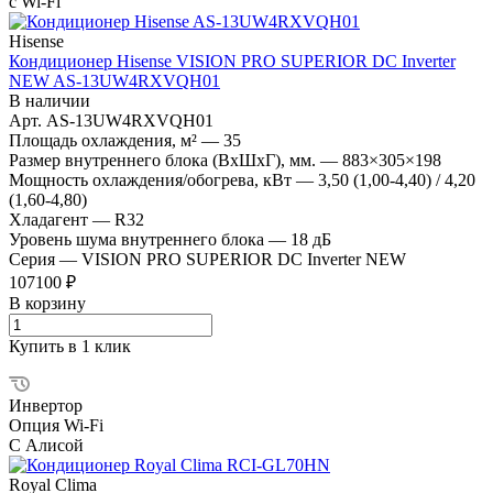
с Wi-Fi
Hisense
Кондиционер Hisense VISION PRO SUPERIOR DC Inverter
NEW AS-13UW4RXVQH01
В наличии
Арт.
AS-13UW4RXVQH01
Площадь охлаждения, м²
—
35
Размер внутреннего блока (ВхШхГ), мм.
—
883×305×198
Мощность охлаждения/обогрева, кВт
—
3,50 (1,00-4,40) / 4,20
(1,60-4,80)
Хладагент
—
R32
Уровень шума внутреннего блока
—
18 дБ
Серия
—
VISION PRO SUPERIOR DC Inverter NEW
107100 ₽
В корзину
Купить в 1 клик
Инвертор
Опция Wi-Fi
С Алисой
Royal Clima