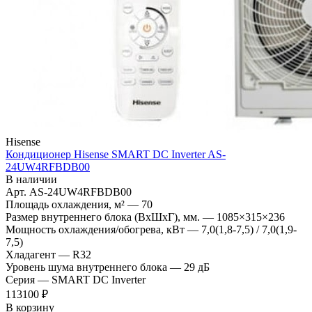
Hisense
Кондиционер Hisense SMART DC Inverter AS-
24UW4RFBDB00
В наличии
Арт.
AS-24UW4RFBDB00
Площадь охлаждения, м²
—
70
Размер внутреннего блока (ВхШхГ), мм.
—
1085×315×236
Мощность охлаждения/обогрева, кВт
—
7,0(1,8-7,5) / 7,0(1,9-
7,5)
Хладагент
—
R32
Уровень шума внутреннего блока
—
29 дБ
Серия
—
SMART DC Inverter
113100 ₽
В корзину