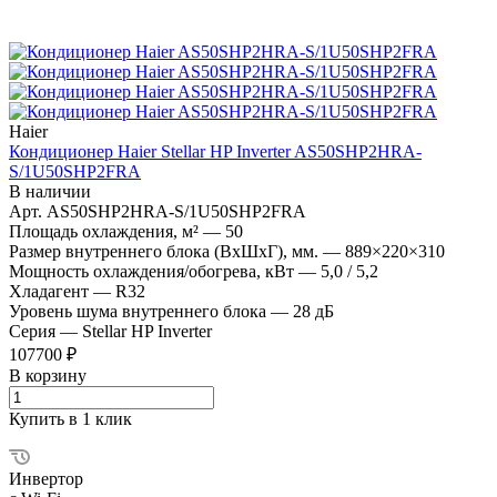
Haier
Кондиционер Haier Stellar HP Inverter AS50SHP2HRA-
S/1U50SHP2FRA
В наличии
Арт.
AS50SHP2HRA-S/1U50SHP2FRA
Площадь охлаждения, м²
—
50
Размер внутреннего блока (ВхШхГ), мм.
—
889×220×310
Мощность охлаждения/обогрева, кВт
—
5,0 / 5,2
Хладагент
—
R32
Уровень шума внутреннего блока
—
28 дБ
Серия
—
Stellar HP Inverter
107700 ₽
В корзину
Купить в 1 клик
Инвертор