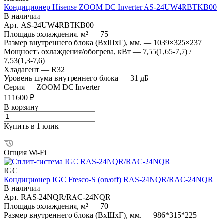
Кондиционер Hisense ZOOM DC Inverter AS-24UW4RBTKB00
В наличии
Арт.
AS-24UW4RBTKB00
Площадь охлаждения, м²
—
75
Размер внутреннего блока (ВхШхГ), мм.
—
1039×325×237
Мощность охлаждения/обогрева, кВт
—
7,55(1,65-7,7) /
7,53(1,3-7,6)
Хладагент
—
R32
Уровень шума внутреннего блока
—
31 дБ
Серия
—
ZOOM DC Inverter
111600 ₽
В корзину
Купить в 1 клик
Опция Wi-Fi
IGC
Кондиционер IGC Fresco-S (on/off) RAS-24NQR/RAC-24NQR
В наличии
Арт.
RAS-24NQR/RAC-24NQR
Площадь охлаждения, м²
—
70
Размер внутреннего блока (ВхШхГ), мм.
—
986*315*225