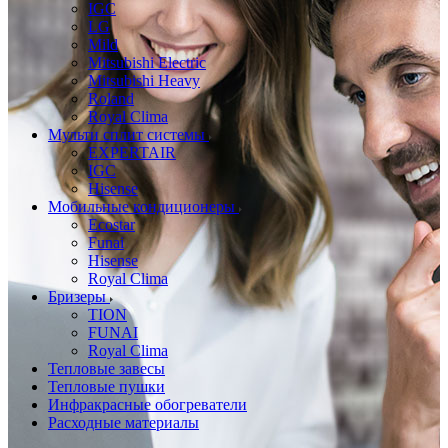
IGC
LG
Mild
Mitsubishi Electric
Mitsubishi Heavy
Roland
Royal Clima
Мульти сплит системы
EXPERTAIR
IGC
Hisense
Мобильные кондиционеры
Ecostar
Funai
Hisense
Royal Clima
Бризеры
TION
FUNAI
Royal Clima
Тепловые завесы
Тепловые пушки
Инфракрасные обогреватели
Расходные материалы