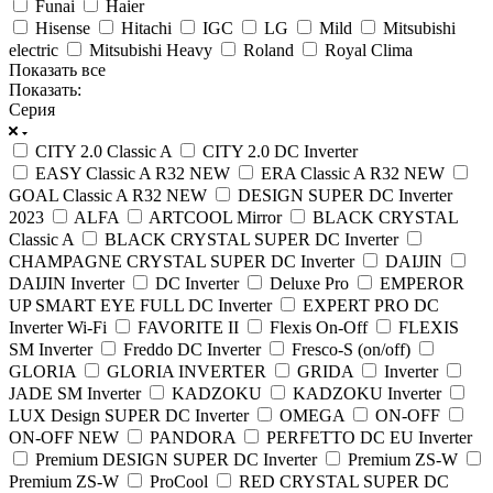
Funai
Haier
Hisense
Hitachi
IGC
LG
Mild
Mitsubishi
electric
Mitsubishi Heavy
Roland
Royal Clima
Показать все
Показать:
Серия
CITY 2.0 Classic A
CITY 2.0 DC Inverter
EASY Classic A R32 NEW
ERA Classic A R32 NEW
GOAL Classic A R32 NEW
DESIGN SUPER DC Inverter
2023
ALFA
ARTCOOL Mirror
BLACK CRYSTAL
Classic A
BLACK CRYSTAL SUPER DC Inverter
CHAMPAGNE CRYSTAL SUPER DC Inverter
DAIJIN
DAIJIN Inverter
DC Inverter
Deluxe Pro
EMPEROR
UP SMART EYE FULL DC Inverter
EXPERT PRO DC
Inverter Wi-Fi
FAVORITE II
Flexis On-Off
FLEXIS
SM Inverter
Freddo DC Inverter
Fresco-S (on/off)
GLORIA
GLORIA INVERTER
GRIDA
Inverter
JADE SM Inverter
KADZOKU
KADZOKU Inverter
LUX Design SUPER DC Inverter
OMEGA
ON-OFF
ON-OFF NEW
PANDORA
PERFETTO DC EU Inverter
Premium DESIGN SUPER DC Inverter
Premium ZS-W
Premium ZS-W
ProCool
RED CRYSTAL SUPER DC