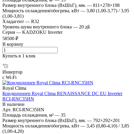
Размер внутреннего блока (ВхШхГ), мм.
—
811×278×198
Мощность охлаждения/обогрева, кВт
—
3,80 (1,00-3,77) / 3,95
(1,00-3,81)
Хладагент
—
R32
Уровень шума внутреннего блока
—
20 дБ
Серия
—
KADZOKU Inverter
58500 ₽
В корзину
Купить в 1 клик
Инвертор
с Wi-Fi
Royal Clima
Кондиционер Royal Clima RENAISSANCE DC EU Inverter
RCI-RNС35HN
В наличии
Арт.
RCI-RNС35HN
Площадь охлаждения, м²
—
35
Размер внутреннего блока (ВхШхГ), мм.
—
792×292×201
Мощность охлаждения/обогрева, кВт
—
3,45 (0,80-4,10) / 3,85
(1,00-4,20)