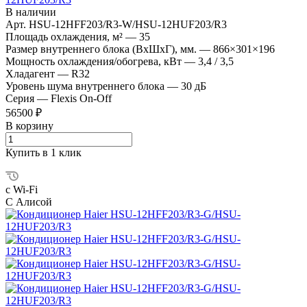
В наличии
Арт.
HSU-12HFF203/R3-W/HSU-12HUF203/R3
Площадь охлаждения, м²
—
35
Размер внутреннего блока (ВхШхГ), мм.
—
866×301×196
Мощность охлаждения/обогрева, кВт
—
3,4 / 3,5
Хладагент
—
R32
Уровень шума внутреннего блока
—
30 дБ
Серия
—
Flexis On-Off
56500 ₽
В корзину
Купить в 1 клик
с Wi-Fi
С Алисой