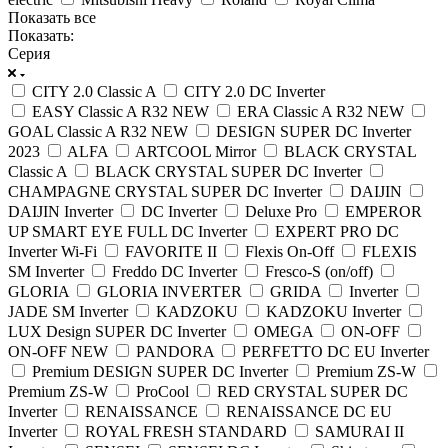
Показать все
Показать:
Серия
CITY 2.0 Classic A
CITY 2.0 DC Inverter
EASY Classic A R32 NEW
ERA Classic A R32 NEW
GOAL Classic A R32 NEW
DESIGN SUPER DC Inverter
2023
ALFA
ARTCOOL Mirror
BLACK CRYSTAL
Classic A
BLACK CRYSTAL SUPER DC Inverter
CHAMPAGNE CRYSTAL SUPER DC Inverter
DAIJIN
DAIJIN Inverter
DC Inverter
Deluxe Pro
EMPEROR
UP SMART EYE FULL DC Inverter
EXPERT PRO DC
Inverter Wi-Fi
FAVORITE II
Flexis On-Off
FLEXIS
SM Inverter
Freddo DC Inverter
Fresco-S (on/off)
GLORIA
GLORIA INVERTER
GRIDA
Inverter
JADE SM Inverter
KADZOKU
KADZOKU Inverter
LUX Design SUPER DC Inverter
OMEGA
ON-OFF
ON-OFF NEW
PANDORA
PERFETTO DC EU Inverter
Premium DESIGN SUPER DC Inverter
Premium ZS-W
Premium ZS-W
ProCool
RED CRYSTAL SUPER DC
Inverter
RENAISSANCE
RENAISSANCE DC EU
Inverter
ROYAL FRESH STANDARD
SAMURAI II