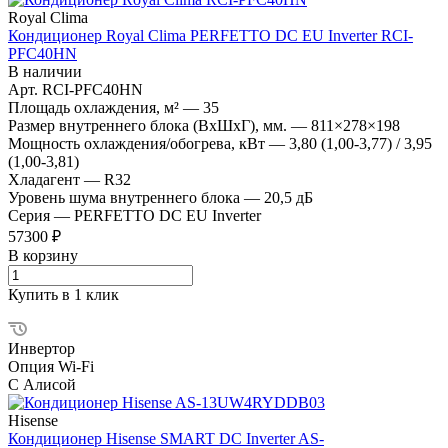
Royal Clima
Кондиционер Royal Clima PERFETTO DC EU Inverter RCI-
PFC40HN
В наличии
Арт.
RCI-PFC40HN
Площадь охлаждения, м²
—
35
Размер внутреннего блока (ВхШхГ), мм.
—
811×278×198
Мощность охлаждения/обогрева, кВт
—
3,80 (1,00-3,77) / 3,95
(1,00-3,81)
Хладагент
—
R32
Уровень шума внутреннего блока
—
20,5 дБ
Серия
—
PERFETTO DC EU Inverter
57300 ₽
В корзину
Купить в 1 клик
Инвертор
Опция Wi-Fi
С Алисой
Hisense
Кондиционер Hisense SMART DC Inverter AS-