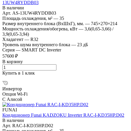
13UW4RYDDB03
В наличии
Арт.
AS-13UW4RYDDB03
Площадь охлаждения, м²
—
35
Размер внутреннего блока (ВхШхГ), мм.
—
745×270×214
Мощность охлаждения/обогрева, кВт
—
3,6(0,65-3,66) /
3,9(0,65-3,94)
Хладагент
—
R32
Уровень шума внутреннего блока
—
23 дБ
Серия
—
SMART DC Inverter
57600 ₽
В корзину
Купить в 1 клик
Инвертор
Опция Wi-Fi
С Алисой
FUNAI
Кондиционер Funai KADZOKU Inverter RAC-I-KD35HP.D02
В наличии
Арт.
RAC-I-KD35HP.D02
Площадь охлаждения, м²
—
35