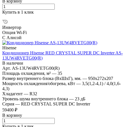
В корзину
Купить в 1 клик
Инвертор
Опция Wi-Fi
С Алисой
Hisense
Кондиционер Hisense RED CRYSTAL SUPER DC Inverter AS-
13UW4RVETG00(R)
В наличии
Арт.
AS-13UW4RVETG00(R)
Площадь охлаждения, м²
—
35
Размер внутреннего блока (ВхШхГ), мм.
—
950x272x207
Мощность охлаждения/обогрева, кВт
—
3,5(1,2-4,1) / 4,0(1,6-
4,3)
Хладагент
—
R32
Уровень шума внутреннего блока
—
23 дБ
Серия
—
RED CRYSTAL SUPER DC Inverter
59400 ₽
В корзину
Купить в 1 клик