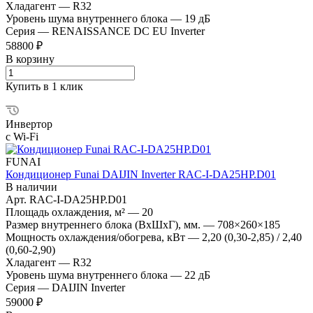
Хладагент
—
R32
Уровень шума внутреннего блока
—
19 дБ
Серия
—
RENAISSANCE DC EU Inverter
58800 ₽
В корзину
Купить в 1 клик
Инвертор
с Wi-Fi
FUNAI
Кондиционер Funai DAIJIN Inverter RAC-I-DA25HP.D01
В наличии
Арт.
RAC-I-DA25HP.D01
Площадь охлаждения, м²
—
20
Размер внутреннего блока (ВхШхГ), мм.
—
708×260×185
Мощность охлаждения/обогрева, кВт
—
2,20 (0,30-2,85) / 2,40
(0,60-2,90)
Хладагент
—
R32
Уровень шума внутреннего блока
—
22 дБ
Серия
—
DAIJIN Inverter
59000 ₽