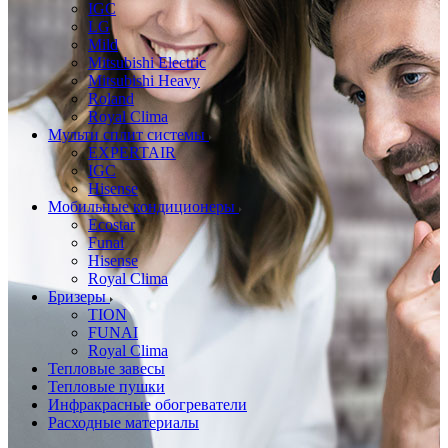
IGC
LG
Mild
Mitsubishi Electric
Mitsubishi Heavy
Roland
Royal Clima
Мульти сплит системы
EXPERTAIR
IGC
Hisense
Мобильные кондиционеры
Ecostar
Funai
Hisense
Royal Clima
Бризеры
TION
FUNAI
Royal Clima
Тепловые завесы
Тепловые пушки
Инфракрасные обогреватели
Расходные материалы