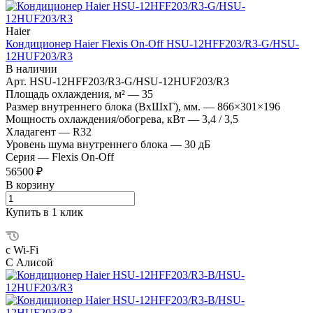
Haier
Кондиционер Haier Flexis On-Off HSU-12HFF203/R3-G/HSU-
12HUF203/R3
В наличии
Арт.
HSU-12HFF203/R3-G/HSU-12HUF203/R3
Площадь охлаждения, м²
—
35
Размер внутреннего блока (ВхШхГ), мм.
—
866×301×196
Мощность охлаждения/обогрева, кВт
—
3,4 / 3,5
Хладагент
—
R32
Уровень шума внутреннего блока
—
30 дБ
Серия
—
Flexis On-Off
56500 ₽
В корзину
Купить в 1 клик
с Wi-Fi
С Алисой