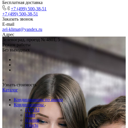
Бесплатная доставка
+7 (499) 500-38-51
+7 (499) 500-38-51
Заказать звонок
E-mail
zel-klimat@yandex.ru
Адрес
Зеленоград, проезд № 4801, 5
Режим работы
Без выходных
Узнать стоимость
Каталог
Кондиционеры по акции
Кондиционеры
FUNAI
Haier
Hisense
Hitachi