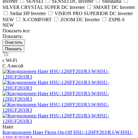
Inverter
SENSEI
SENSEI DC Inverter
Shiratama
SILVER CRYSTAL SUPER DC Inverter
SMART DC Inverter
Stellar HP Inverter
VISION PRO SUPERIOR DC Inverter
NEW
X-COMFORT
ZOOM DC Inverter
ZSPR-S
NEW
Показать все
Показать:
Очистить
с Wi-Fi
С Алисой
Haier
Кондиционер Haier Flexis On-Off HSU-12HFF203/R3-W/HSU-
12HUF203/R3