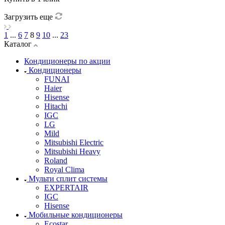
Загрузить еще
1
...
6
7
8
9
10
...
23
Каталог
Кондиционеры по акции
Кондиционеры
FUNAI
Haier
Hisense
Hitachi
IGC
LG
Mild
Mitsubishi Electric
Mitsubishi Heavy
Roland
Royal Clima
Мульти сплит системы
EXPERTAIR
IGC
Hisense
Мобильные кондиционеры
Ecostar