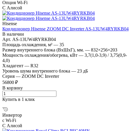
Опция Wi-Fi
С Алисой
Hisense
Кондиционер Hisense ZOOM DC Inverter AS-13UW4RYRKB04
В наличии
Арт.
AS-13UW4RYRKB04
Площадь охлаждения, м²
—
35
Размер внутреннего блока (ВхШхГ), мм.
—
832×256×203
Мощность охлаждения/обогрева, кВт
—
3,7(1,0-3,9) / 3,75(0,9-
4,0)
Хладагент
—
R32
Уровень шума внутреннего блока
—
23 дБ
Серия
—
ZOOM DC Inverter
56800 ₽
В корзину
Купить в 1 клик
Инвертор
с Wi-Fi
С Алисой