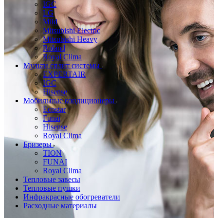
IGC
LG
Mild
Mitsubishi Electric
Mitsubishi Heavy
Roland
Royal Clima
Мульти сплит системы
EXPERTAIR
IGC
Hisense
Мобильные кондиционеры
Ecostar
Funai
Hisense
Royal Clima
Бризеры
TION
FUNAI
Royal Clima
Тепловые завесы
Тепловые пушки
Инфракрасные обогреватели
Расходные материалы