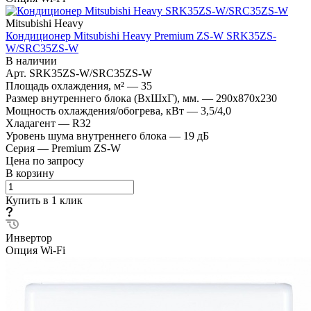
Mitsubishi Heavy
Кондиционер Mitsubishi Heavy Premium ZS-W SRK35ZS-
W/SRC35ZS-W
В наличии
Арт.
SRK35ZS-W/SRC35ZS-W
Площадь охлаждения, м²
—
35
Размер внутреннего блока (ВхШхГ), мм.
—
290х870х230
Мощность охлаждения/обогрева, кВт
—
3,5/4,0
Хладагент
—
R32
Уровень шума внутреннего блока
—
19 дБ
Серия
—
Premium ZS-W
Цена по запросу
В корзину
Купить в 1 клик
Инвертор
Опция Wi-Fi