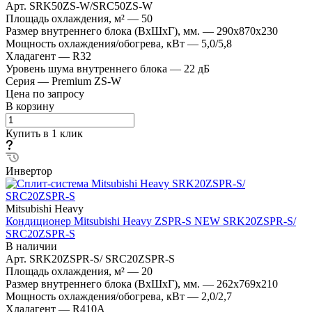
Арт.
SRK50ZS-W/SRC50ZS-W
Площадь охлаждения, м²
—
50
Размер внутреннего блока (ВхШхГ), мм.
—
290х870х230
Мощность охлаждения/обогрева, кВт
—
5,0/5,8
Хладагент
—
R32
Уровень шума внутреннего блока
—
22 дБ
Серия
—
Premium ZS-W
Цена по запросу
В корзину
Купить в 1 клик
Инвертор
Mitsubishi Heavy
Кондиционер Mitsubishi Heavy ZSPR-S NEW SRK20ZSPR-S/
SRC20ZSPR-S
В наличии
Арт.
SRK20ZSPR-S/ SRC20ZSPR-S
Площадь охлаждения, м²
—
20
Размер внутреннего блока (ВхШхГ), мм.
—
262х769х210
Мощность охлаждения/обогрева, кВт
—
2,0/2,7
Хладагент
—
R410A