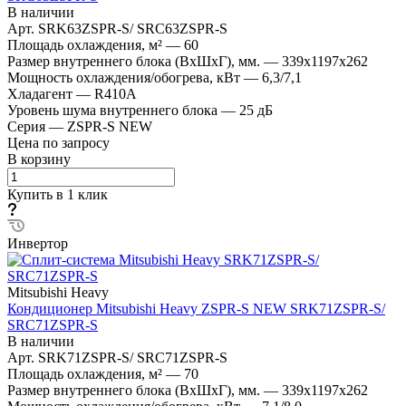
В наличии
Арт.
SRK63ZSPR-S/ SRC63ZSPR-S
Площадь охлаждения, м²
—
60
Размер внутреннего блока (ВхШхГ), мм.
—
339х1197х262
Мощность охлаждения/обогрева, кВт
—
6,3/7,1
Хладагент
—
R410A
Уровень шума внутреннего блока
—
25 дБ
Серия
—
ZSPR-S NEW
Цена по запросу
В корзину
Купить в 1 клик
Инвертор
Mitsubishi Heavy
Кондиционер Mitsubishi Heavy ZSPR-S NEW SRK71ZSPR-S/
SRC71ZSPR-S
В наличии
Арт.
SRK71ZSPR-S/ SRC71ZSPR-S
Площадь охлаждения, м²
—
70
Размер внутреннего блока (ВхШхГ), мм.
—
339х1197х262