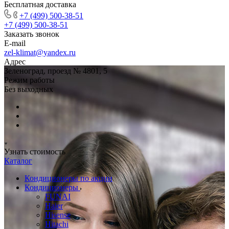
Бесплатная доставка
+7 (499) 500-38-51
+7 (499) 500-38-51
Заказать звонок
E-mail
zel-klimat@yandex.ru
Адрес
Зеленоград, проезд № 4801, 5
Режим работы
Без выходных
Узнать стоимость
Каталог
Кондиционеры по акции
Кондиционеры
FUNAI
Haier
Hisense
Hitachi