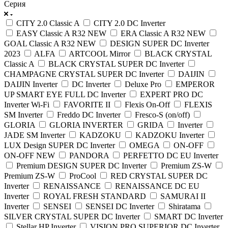
Серия
CITY 2.0 Classic A
CITY 2.0 DC Inverter
EASY Classic A R32 NEW
ERA Classic A R32 NEW
GOAL Classic A R32 NEW
DESIGN SUPER DC Inverter
2023
ALFA
ARTCOOL Mirror
BLACK CRYSTAL
Classic A
BLACK CRYSTAL SUPER DC Inverter
CHAMPAGNE CRYSTAL SUPER DC Inverter
DAIJIN
DAIJIN Inverter
DC Inverter
Deluxe Pro
EMPEROR
UP SMART EYE FULL DC Inverter
EXPERT PRO DC
Inverter Wi-Fi
FAVORITE II
Flexis On-Off
FLEXIS
SM Inverter
Freddo DC Inverter
Fresco-S (on/off)
GLORIA
GLORIA INVERTER
GRIDA
Inverter
JADE SM Inverter
KADZOKU
KADZOKU Inverter
LUX Design SUPER DC Inverter
OMEGA
ON-OFF
ON-OFF NEW
PANDORA
PERFETTO DC EU Inverter
Premium DESIGN SUPER DC Inverter
Premium ZS-W
Premium ZS-W
ProCool
RED CRYSTAL SUPER DC
Inverter
RENAISSANCE
RENAISSANCE DC EU
Inverter
ROYAL FRESH STANDARD
SAMURAI II
Inverter
SENSEI
SENSEI DC Inverter
Shiratama
SILVER CRYSTAL SUPER DC Inverter
SMART DC Inverter
Stellar HP Inverter
VISION PRO SUPERIOR DC Inverter