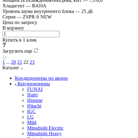
Мощность охлаждения/обогрева, кВт
—
7,1/8,0
Хладагент
—
R410A
Уровень шума внутреннего блока
—
25 дБ
Серия
—
ZSPR-S NEW
Цена по запросу
В корзину
Купить в 1 клик
Загрузить еще
1
...
20
21
22
23
Каталог
Кондиционеры по акции
Кондиционеры
FUNAI
Haier
Hisense
Hitachi
IGC
LG
Mild
Mitsubishi Electric
Mitsubishi Heavy