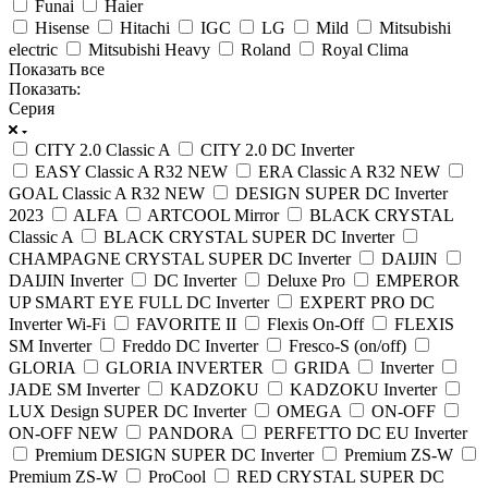
Funai
Haier
Hisense
Hitachi
IGC
LG
Mild
Mitsubishi
electric
Mitsubishi Heavy
Roland
Royal Clima
Показать все
Показать:
Серия
CITY 2.0 Classic A
CITY 2.0 DC Inverter
EASY Classic A R32 NEW
ERA Classic A R32 NEW
GOAL Classic A R32 NEW
DESIGN SUPER DC Inverter
2023
ALFA
ARTCOOL Mirror
BLACK CRYSTAL
Classic A
BLACK CRYSTAL SUPER DC Inverter
CHAMPAGNE CRYSTAL SUPER DC Inverter
DAIJIN
DAIJIN Inverter
DC Inverter
Deluxe Pro
EMPEROR
UP SMART EYE FULL DC Inverter
EXPERT PRO DC
Inverter Wi-Fi
FAVORITE II
Flexis On-Off
FLEXIS
SM Inverter
Freddo DC Inverter
Fresco-S (on/off)
GLORIA
GLORIA INVERTER
GRIDA
Inverter
JADE SM Inverter
KADZOKU
KADZOKU Inverter
LUX Design SUPER DC Inverter
OMEGA
ON-OFF
ON-OFF NEW
PANDORA
PERFETTO DC EU Inverter
Premium DESIGN SUPER DC Inverter
Premium ZS-W
Premium ZS-W
ProCool
RED CRYSTAL SUPER DC