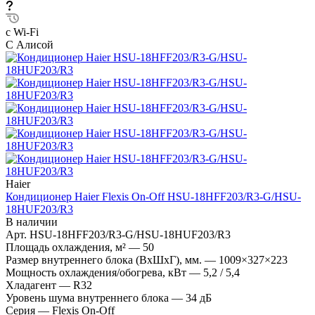
с Wi-Fi
С Алисой
Haier
Кондиционер Haier Flexis On-Off HSU-18HFF203/R3-G/HSU-
18HUF203/R3
В наличии
Арт.
HSU-18HFF203/R3-G/HSU-18HUF203/R3
Площадь охлаждения, м²
—
50
Размер внутреннего блока (ВхШхГ), мм.
—
1009×327×223
Мощность охлаждения/обогрева, кВт
—
5,2 / 5,4
Хладагент
—
R32
Уровень шума внутреннего блока
—
34 дБ
Серия
—
Flexis On-Off