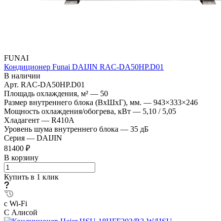
FUNAI
Кондиционер Funai DAIJIN RAC-DA50HP.D01
В наличии
Арт.
RAC-DA50HP.D01
Площадь охлаждения, м²
—
50
Размер внутреннего блока (ВхШхГ), мм.
—
943×333×246
Мощность охлаждения/обогрева, кВт
—
5,10 / 5,05
Хладагент
—
R410A
Уровень шума внутреннего блока
—
35 дБ
Серия
—
DAIJIN
81400 ₽
В корзину
Купить в 1 клик
с Wi-Fi
С Алисой