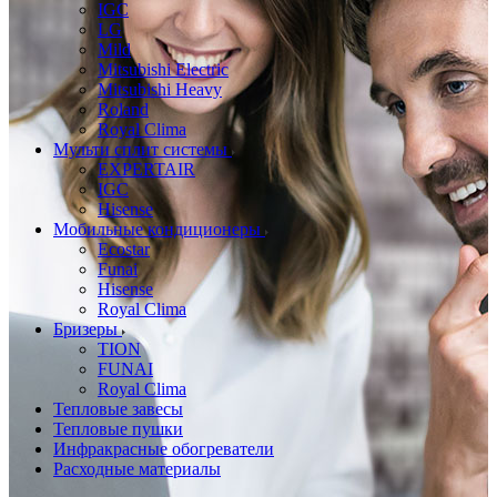
IGC
LG
Mild
Mitsubishi Electric
Mitsubishi Heavy
Roland
Royal Clima
Мульти сплит системы
EXPERTAIR
IGC
Hisense
Мобильные кондиционеры
Ecostar
Funai
Hisense
Royal Clima
Бризеры
TION
FUNAI
Royal Clima
Тепловые завесы
Тепловые пушки
Инфракрасные обогреватели
Расходные материалы