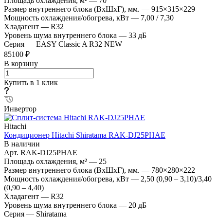
Площадь охлаждения, м²
—
70
Размер внутреннего блока (ВхШхГ), мм.
—
915×315×229
Мощность охлаждения/обогрева, кВт
—
7,00 / 7,30
Хладагент
—
R32
Уровень шума внутреннего блока
—
33 дБ
Серия
—
EASY Classic A R32 NEW
85100 ₽
В корзину
Купить в 1 клик
Инвертор
Hitachi
Кондиционер Hitachi Shiratama RAK-DJ25PHAE
В наличии
Арт.
RAK-DJ25PHAE
Площадь охлаждения, м²
—
25
Размер внутреннего блока (ВхШхГ), мм.
—
780×280×222
Мощность охлаждения/обогрева, кВт
—
2,50 (0,90 – 3,10)/3,40
(0,90 – 4,40)
Хладагент
—
R32
Уровень шума внутреннего блока
—
20 дБ
Серия
—
Shiratama