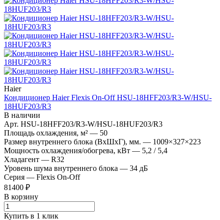
Haier
Кондиционер Haier Flexis On-Off HSU-18HFF203/R3-W/HSU-
18HUF203/R3
В наличии
Арт.
HSU-18HFF203/R3-W/HSU-18HUF203/R3
Площадь охлаждения, м²
—
50
Размер внутреннего блока (ВхШхГ), мм.
—
1009×327×223
Мощность охлаждения/обогрева, кВт
—
5,2 / 5,4
Хладагент
—
R32
Уровень шума внутреннего блока
—
34 дБ
Серия
—
Flexis On-Off
81400 ₽
В корзину
Купить в 1 клик