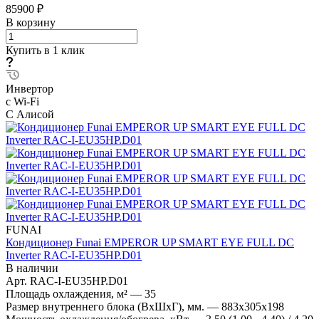
85900 ₽
В корзину
Купить в 1 клик
Инвертор
с Wi-Fi
С Алисой
FUNAI
Кондиционер Funai EMPEROR UP SMART EYE FULL DC
Inverter RAC-I-EU35HP.D01
В наличии
Арт.
RAC-I-EU35HP.D01
Площадь охлаждения, м²
—
35
Размер внутреннего блока (ВхШхГ), мм.
—
883x305x198