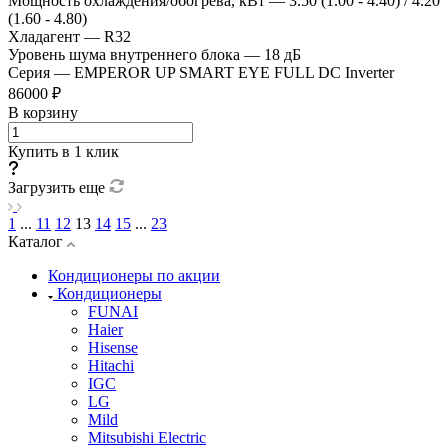
Мощность охлаждения/обогрева, кВт
—
3.50 (1.00 - 4.40) / 4.20
(1.60 - 4.80)
Хладагент
—
R32
Уровень шума внутреннего блока
—
18 дБ
Серия
—
EMPEROR UP SMART EYE FULL DC Inverter
86000 ₽
В корзину
Купить в 1 клик
Загрузить еще
1
...
11
12
13
14
15
...
23
Каталог
Кондиционеры по акции
Кондиционеры
FUNAI
Haier
Hisense
Hitachi
IGC
LG
Mild
Mitsubishi Electric