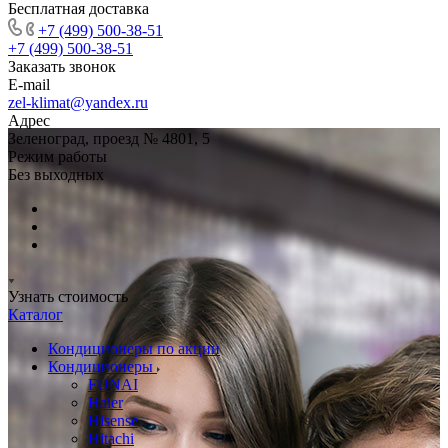
Бесплатная доставка
+7 (499) 500-38-51
+7 (499) 500-38-51
Заказать звонок
E-mail
zel-klimat@yandex.ru
Адрес
Зеленоград, проезд № 4801, 5
Режим работы
Без выходных
Узнать стоимость
Каталог
Кондиционеры по акции
Кондиционеры
FUNAI
Haier
Hisense
Hitachi