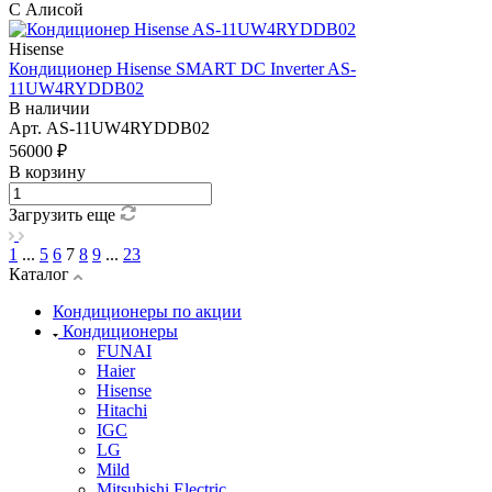
С Алисой
Hisense
Кондиционер Hisense SMART DC Inverter AS-
11UW4RYDDB02
В наличии
Арт.
AS-11UW4RYDDB02
56000 ₽
В корзину
Загрузить еще
1
...
5
6
7
8
9
...
23
Каталог
Кондиционеры по акции
Кондиционеры
FUNAI
Haier
Hisense
Hitachi
IGC
LG
Mild
Mitsubishi Electric