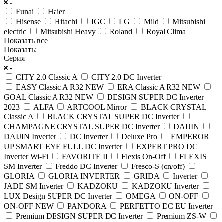
Funai
Haier
Hisense
Hitachi
IGC
LG
Mild
Mitsubishi
electric
Mitsubishi Heavy
Roland
Royal Clima
Показать все
Показать:
Серия
CITY 2.0 Classic A
CITY 2.0 DC Inverter
EASY Classic A R32 NEW
ERA Classic A R32 NEW
GOAL Classic A R32 NEW
DESIGN SUPER DC Inverter
2023
ALFA
ARTCOOL Mirror
BLACK CRYSTAL
Classic A
BLACK CRYSTAL SUPER DC Inverter
CHAMPAGNE CRYSTAL SUPER DC Inverter
DAIJIN
DAIJIN Inverter
DC Inverter
Deluxe Pro
EMPEROR
UP SMART EYE FULL DC Inverter
EXPERT PRO DC
Inverter Wi-Fi
FAVORITE II
Flexis On-Off
FLEXIS
SM Inverter
Freddo DC Inverter
Fresco-S (on/off)
GLORIA
GLORIA INVERTER
GRIDA
Inverter
JADE SM Inverter
KADZOKU
KADZOKU Inverter
LUX Design SUPER DC Inverter
OMEGA
ON-OFF
ON-OFF NEW
PANDORA
PERFETTO DC EU Inverter
Premium DESIGN SUPER DC Inverter
Premium ZS-W