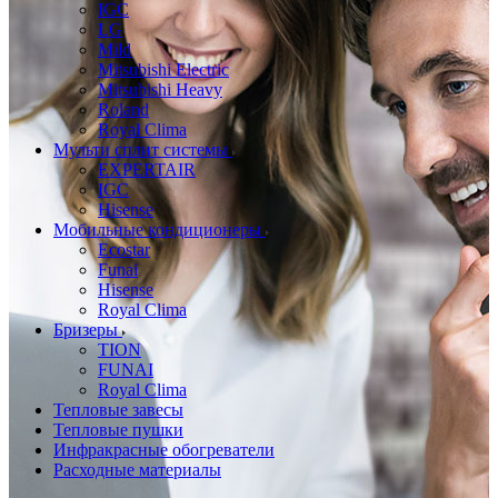
IGC
LG
Mild
Mitsubishi Electric
Mitsubishi Heavy
Roland
Royal Clima
Мульти сплит системы
EXPERTAIR
IGC
Hisense
Мобильные кондиционеры
Ecostar
Funai
Hisense
Royal Clima
Бризеры
TION
FUNAI
Royal Clima
Тепловые завесы
Тепловые пушки
Инфракрасные обогреватели
Расходные материалы