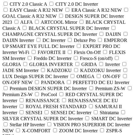
CITY 2.0 Classic A
CITY 2.0 DC Inverter
EASY Classic A R32 NEW
ERA Classic A R32 NEW
GOAL Classic A R32 NEW
DESIGN SUPER DC Inverter
2023
ALFA
ARTCOOL Mirror
BLACK CRYSTAL
Classic A
BLACK CRYSTAL SUPER DC Inverter
CHAMPAGNE CRYSTAL SUPER DC Inverter
DAIJIN
DAIJIN Inverter
DC Inverter
Deluxe Pro
EMPEROR
UP SMART EYE FULL DC Inverter
EXPERT PRO DC
Inverter Wi-Fi
FAVORITE II
Flexis On-Off
FLEXIS
SM Inverter
Freddo DC Inverter
Fresco-S (on/off)
GLORIA
GLORIA INVERTER
GRIDA
Inverter
JADE SM Inverter
KADZOKU
KADZOKU Inverter
LUX Design SUPER DC Inverter
OMEGA
ON-OFF
ON-OFF NEW
PANDORA
PERFETTO DC EU Inverter
Premium DESIGN SUPER DC Inverter
Premium ZS-W
Premium ZS-W
ProCool
RED CRYSTAL SUPER DC
Inverter
RENAISSANCE
RENAISSANCE DC EU
Inverter
ROYAL FRESH STANDARD
SAMURAI II
Inverter
SENSEI
SENSEI DC Inverter
Shiratama
SILVER CRYSTAL SUPER DC Inverter
SMART DC Inverter
Stellar HP Inverter
VISION PRO SUPERIOR DC Inverter
NEW
X-COMFORT
ZOOM DC Inverter
ZSPR-S