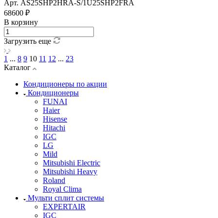
Арт.
AS25SHP2HRA-S/1U25SHP2FRA
68600 ₽
В корзину
Загрузить еще
1
...
8
9
10
11
12
...
23
Каталог
Кондиционеры по акции
Кондиционеры
FUNAI
Haier
Hisense
Hitachi
IGC
LG
Mild
Mitsubishi Electric
Mitsubishi Heavy
Roland
Royal Clima
Мульти сплит системы
EXPERTAIR
IGC