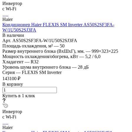
Инвертор
с Wi-Fi
Haier
Кондиционер Haier FLEXIS SM Inverter AS50S2SF3FA-
W/1U50S2SJ3FA
В наличии
Арт.
AS50S2SF3FA-W/1U50S2SJ3FA
Площадь охлаждения, м²
—
50
Размер внутреннего блока (ВхШхГ), мм.
—
999×323×225
Мощность охлаждения/обогрева, кВт
—
5,2 / 6,0
Хладагент
—
R32
Уровень шума внутреннего блока
—
28 дБ
Серия
—
FLEXIS SM Inverter
143100 ₽
В корзину
Купить в 1 клик
Инвертор
с Wi-Fi
Haier