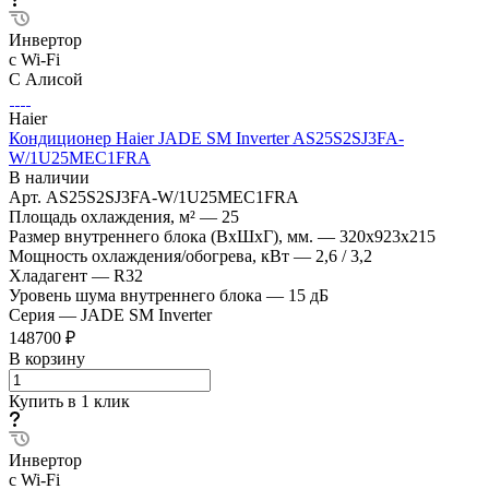
Инвертор
с Wi-Fi
С Алисой
Haier
Кондиционер Haier JADE SM Inverter AS25S2SJ3FA-
W/1U25MEC1FRA
В наличии
Арт.
AS25S2SJ3FA-W/1U25MEC1FRA
Площадь охлаждения, м²
—
25
Размер внутреннего блока (ВхШхГ), мм.
—
320х923х215
Мощность охлаждения/обогрева, кВт
—
2,6 / 3,2
Хладагент
—
R32
Уровень шума внутреннего блока
—
15 дБ
Серия
—
JADE SM Inverter
148700 ₽
В корзину
Купить в 1 клик
Инвертор
с Wi-Fi