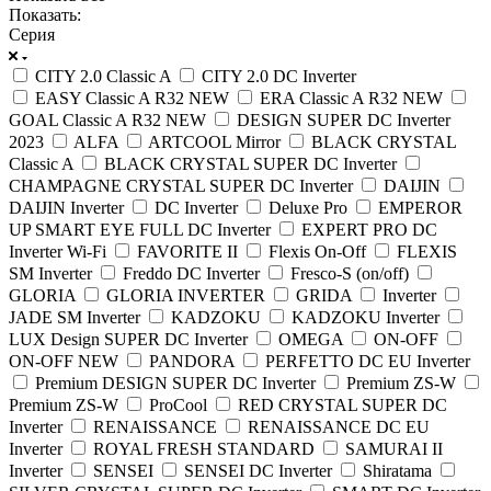
Показать:
Серия
CITY 2.0 Classic A
CITY 2.0 DC Inverter
EASY Classic A R32 NEW
ERA Classic A R32 NEW
GOAL Classic A R32 NEW
DESIGN SUPER DC Inverter
2023
ALFA
ARTCOOL Mirror
BLACK CRYSTAL
Classic A
BLACK CRYSTAL SUPER DC Inverter
CHAMPAGNE CRYSTAL SUPER DC Inverter
DAIJIN
DAIJIN Inverter
DC Inverter
Deluxe Pro
EMPEROR
UP SMART EYE FULL DC Inverter
EXPERT PRO DC
Inverter Wi-Fi
FAVORITE II
Flexis On-Off
FLEXIS
SM Inverter
Freddo DC Inverter
Fresco-S (on/off)
GLORIA
GLORIA INVERTER
GRIDA
Inverter
JADE SM Inverter
KADZOKU
KADZOKU Inverter
LUX Design SUPER DC Inverter
OMEGA
ON-OFF
ON-OFF NEW
PANDORA
PERFETTO DC EU Inverter
Premium DESIGN SUPER DC Inverter
Premium ZS-W
Premium ZS-W
ProCool
RED CRYSTAL SUPER DC
Inverter
RENAISSANCE
RENAISSANCE DC EU
Inverter
ROYAL FRESH STANDARD
SAMURAI II
Inverter
SENSEI
SENSEI DC Inverter
Shiratama