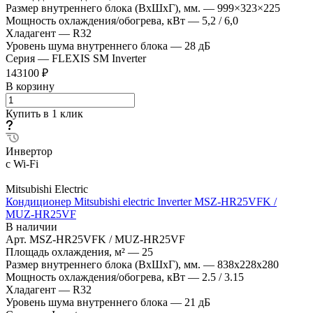
Размер внутреннего блока (ВхШхГ), мм.
—
999×323×225
Мощность охлаждения/обогрева, кВт
—
5,2 / 6,0
Хладагент
—
R32
Уровень шума внутреннего блока
—
28 дБ
Серия
—
FLEXIS SM Inverter
143100 ₽
В корзину
Купить в 1 клик
Инвертор
с Wi-Fi
Mitsubishi Electric
Кондиционер Mitsubishi electric Inverter MSZ-HR25VFK /
MUZ-HR25VF
В наличии
Арт.
MSZ-HR25VFK / MUZ-HR25VF
Площадь охлаждения, м²
—
25
Размер внутреннего блока (ВхШхГ), мм.
—
838x228x280
Мощность охлаждения/обогрева, кВт
—
2.5 / 3.15
Хладагент
—
R32
Уровень шума внутреннего блока
—
21 дБ