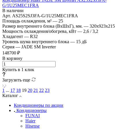
Кондиционер Haier JADE SM Inverter AS25S2SJ3FA-
G/1U25MEC1FRA
В наличии
Арт.
AS25S2SJ3FA-G/1U25MEC1FRA
Площадь охлаждения, м²
—
25
Размер внутреннего блока (ВхШхГ), мм.
—
320х923х215
Мощность охлаждения/обогрева, кВт
—
2,6 / 3,2
Хладагент
—
R32
Уровень шума внутреннего блока
—
15 дБ
Серия
—
JADE SM Inverter
148700 ₽
В корзину
Купить в 1 клик
Загрузить еще
1
...
17
18
19
20
21
22
23
Каталог
Кондиционеры по акции
Кондиционеры
FUNAI
Haier
Hisense