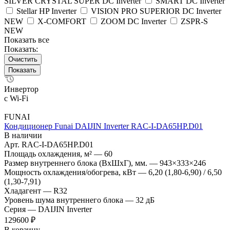
SILVER CRYSTAL SUPER DC Inverter
SMART DC Inverter
Stellar HP Inverter
VISION PRO SUPERIOR DC Inverter
NEW
X-COMFORT
ZOOM DC Inverter
ZSPR-S
NEW
Показать все
Показать:
Очистить
Инвертор
с Wi-Fi
FUNAI
Кондиционер Funai DAIJIN Inverter RAC-I-DA65HP.D01
В наличии
Арт.
RAC-I-DA65HP.D01
Площадь охлаждения, м²
—
60
Размер внутреннего блока (ВхШхГ), мм.
—
943×333×246
Мощность охлаждения/обогрева, кВт
—
6,20 (1,80-6,90) / 6,50
(1,30-7,91)
Хладагент
—
R32
Уровень шума внутреннего блока
—
32 дБ
Серия
—
DAIJIN Inverter
129600 ₽
В корзину