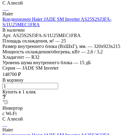
С Алисой
Haier
Кондиционер Haier JADE SM Inverter AS25S2SJ3FA-
S/1U25MEC1FRA
В наличии
Арт.
AS25S2SJ3FA-S/1U25MEC1FRA
Площадь охлаждения, м²
—
25
Размер внутреннего блока (ВхШхГ), мм.
—
320х923х215
Мощность охлаждения/обогрева, кВт
—
2,6 / 3,2
Хладагент
—
R32
Уровень шума внутреннего блока
—
15 дБ
Серия
—
JADE SM Inverter
148700 ₽
В корзину
Купить в 1 клик
Инвертор
с Wi-Fi
С Алисой
Haier