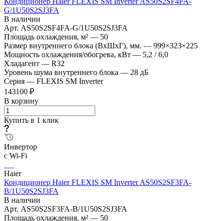
Кондиционер Haier FLEXIS SM Inverter AS50S2SF4FA-
G/1U50S2SJ3FA
В наличии
Арт.
AS50S2SF4FA-G/1U50S2SJ3FA
Площадь охлаждения, м²
—
50
Размер внутреннего блока (ВхШхГ), мм.
—
999×323×225
Мощность охлаждения/обогрева, кВт
—
5,2 / 6,0
Хладагент
—
R32
Уровень шума внутреннего блока
—
28 дБ
Серия
—
FLEXIS SM Inverter
143100 ₽
В корзину
Купить в 1 клик
Инвертор
с Wi-Fi
Haier
Кондиционер Haier FLEXIS SM Inverter AS50S2SF3FA-
B/1U50S2SJ3FA
В наличии
Арт.
AS50S2SF3FA-B/1U50S2SJ3FA
Площадь охлаждения, м²
—
50