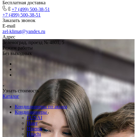
Бесплатная доставка
+7 (499) 500-38-51
+7 (499) 500-38-51
Заказать звонок
E-mail
zel-klimat@yandex.ru
Адрес
Зеленоград, проезд № 4801, 5
Режим работы
Без выходных
Узнать стоимость
Каталог
Кондиционеры по акции
Кондиционеры
FUNAI
Haier
Hisense
Hitachi