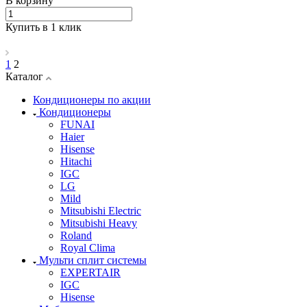
В корзину
Купить в 1 клик
1
2
Каталог
Кондиционеры по акции
Кондиционеры
FUNAI
Haier
Hisense
Hitachi
IGC
LG
Mild
Mitsubishi Electric
Mitsubishi Heavy
Roland
Royal Clima
Мульти сплит системы
EXPERTAIR
IGC
Hisense