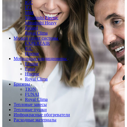
IGC
LG
Mild
Mitsubishi Electric
Mitsubishi Heavy
Roland
Royal Clima
Мульти сплит системы
EXPERTAIR
IGC
Hisense
Мобильные кондиционеры
Ecostar
Funai
Hisense
Royal Clima
Бризеры
TION
FUNAI
Royal Clima
Тепловые завесы
Тепловые пушки
Инфракрасные обогреватели
Расходные материалы