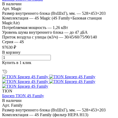
В наличии
Арт.
Magic
Размер внутреннего блока (ВхШхГ), мм.
—
528×453×203
Комплектация
—
4S Magic (4S Family+Базовая станция
MagicAir)
Потребляемая мощность
—
1,26 кВт
Уровень шума внутреннего блока
—
до 47 дБА
Приток воздуха с улицы (м3/ч)
—
30/45/60/75/90/140
Серия
—
4S
97630 ₽
В корзину
Купить в 1 клик
TION
Бризер TION 4S Family
В наличии
Арт.
Family
Размер внутреннего блока (ВхШхГ), мм.
—
528×453×203
Комплектация
—
4S Family (фильтр HEPA H13)