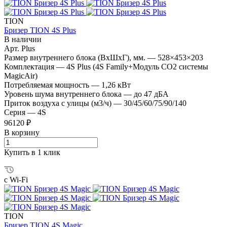
TION
Бризер TION 4S Plus
В наличии
Арт.
Plus
Размер внутреннего блока (ВхШхГ), мм.
—
528×453×203
Комплектация
—
4S Plus (4S Family+Модуль CO2 системы
MagicAir)
Потребляемая мощность
—
1,26 кВт
Уровень шума внутреннего блока
—
до 47 дБА
Приток воздуха с улицы (м3/ч)
—
30/45/60/75/90/140
Серия
—
4S
96120 ₽
В корзину
Купить в 1 клик
с Wi-Fi
TION
Бризер TION 4S Magic