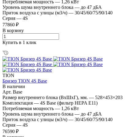
Потребляемая мощность
—
1,26 кВт
Уровень шума внутреннего блока
—
до 47 дБА
Приток воздуха с улицы (м3/ч)
—
30/45/60/75/90/140
Серия
—
4S
77860 ₽
В корзину
Купить в 1 клик
TION
Бризер TION 4S Base
В наличии
Арт.
Base
Размер внутреннего блока (ВхШхГ), мм.
—
528×453×203
Комплектация
—
4S Base (фильтр HEPA Е11)
Потребляемая мощность
—
1,26 кВт
Уровень шума внутреннего блока
—
до 47 дБА
Приток воздуха с улицы (м3/ч)
—
30/45/60/75/90/140
Серия
—
4S
76590 ₽