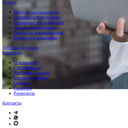
Услуги
Монтаж кондиционера
Заправка кондиционера
Сервисное обслуживание
Замена кондиционера
Демонтаж кондиционера
Ремонт кондиционера
Доставка и оплата
Компания
О компании
Сертификаты
Доставка и оплата
Схемы установки
Отзывы
Гарантия
Реквизиты
Контакты