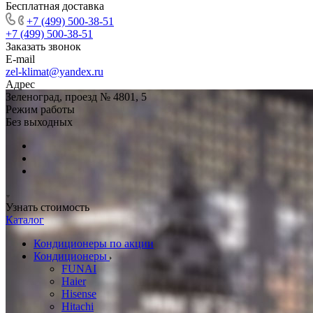
Бесплатная доставка
+7 (499) 500-38-51
+7 (499) 500-38-51
Заказать звонок
E-mail
zel-klimat@yandex.ru
Адрес
Зеленоград, проезд № 4801, 5
Режим работы
Без выходных
Узнать стоимость
Каталог
Кондиционеры по акции
Кондиционеры
FUNAI
Haier
Hisense
Hitachi