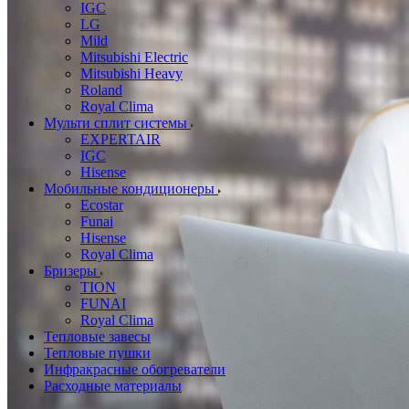
IGC
LG
Mild
Mitsubishi Electric
Mitsubishi Heavy
Roland
Royal Clima
Мульти сплит системы
EXPERTAIR
IGC
Hisense
Мобильные кондиционеры
Ecostar
Funai
Hisense
Royal Clima
Бризеры
TION
FUNAI
Royal Clima
Тепловые завесы
Тепловые пушки
Инфракрасные обогреватели
Расходные материалы