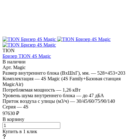
TION
Бризер TION 4S Magic
В наличии
Арт.
Magic
Размер внутреннего блока (ВхШхГ), мм.
—
528×453×203
Комплектация
—
4S Magic (4S Family+Базовая станция
MagicAir)
Потребляемая мощность
—
1,26 кВт
Уровень шума внутреннего блока
—
до 47 дБА
Приток воздуха с улицы (м3/ч)
—
30/45/60/75/90/140
Серия
—
4S
97630 ₽
В корзину
Купить в 1 клик