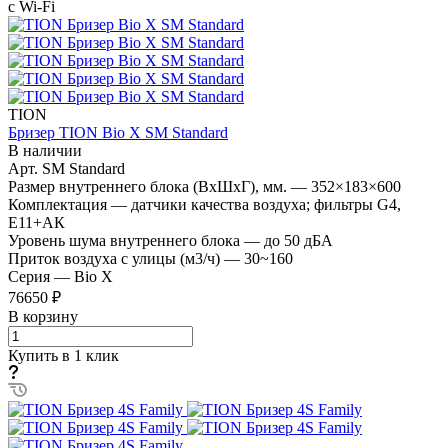
с Wi-Fi
TION
Бризер TION Bio X SM Standard
В наличии
Арт.
SM Standard
Размер внутреннего блока (ВхШхГ), мм.
—
352×183×600
Комплектация
—
датчики качества воздуха; фильтры G4,
E11+АК
Уровень шума внутреннего блока
—
до 50 дБА
Приток воздуха с улицы (м3/ч)
—
30~160
Серия
—
Bio X
76650 ₽
В корзину
Купить в 1 клик