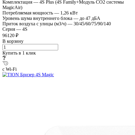
Комплектация
—
4S Plus (4S Family+Модуль CO2 системы
MagicAir)
Потребляемая мощность
—
1,26 кВт
Уровень шума внутреннего блока
—
до 47 дБА
Приток воздуха с улицы (м3/ч)
—
30/45/60/75/90/140
Серия
—
4S
96120 ₽
В корзину
Купить в 1 клик
с Wi-Fi