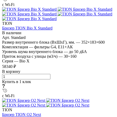
с Wi-Fi
TION
Бризер TION Bio X Standard
В наличии
Арт.
Standard
Размер внутреннего блока (ВхШхГ), мм.
—
352×183×600
Комплектация
—
фильтры G4, E11+АК
Уровень шума внутреннего блока
—
до 50 дБА
Приток воздуха с улицы (м3/ч)
—
30~160
Серия
—
Bio X
58340 ₽
В корзину
Купить в 1 клик
с Wi-Fi
TION
Бризер TION O2 Next