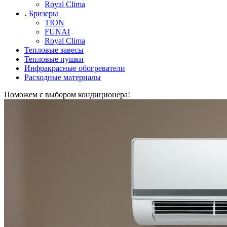
Royal Clima
Бризеры
TION
FUNAI
Royal Clima
Тепловые завесы
Тепловые пушки
Инфракрасные обогреватели
Расходные материалы
Поможем с выбором кондиционера!