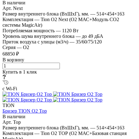
В наличии
Арт.
Next
Размер внутреннего блока (ВхШхГ), мм.
—
514×454×163
Комплектация
—
Tion O2 Next (O2 МАС+Модуль CO2
системы MagicAir)
Потребляемая мощность
—
1120 Вт
Уровень шума внутреннего блока
—
до 49 дБА
Приток воздуха с улицы (м3/ч)
—
35/60/75/120
Серия
—
O2
68850 ₽
В корзину
Купить в 1 клик
с Wi-Fi
TION
Бризер TION O2 Top
В наличии
Арт.
Top
Размер внутреннего блока (ВхШхГ), мм.
—
514×454×163
Комплектация
—
Tion O2 ТОР (O2 МАС+Базовая станция
MagicAir)