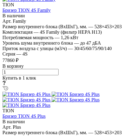
TION
Бризер TION 4S Family
В наличии
Арт.
Family
Размер внутреннего блока (ВхШхГ), мм.
—
528×453×203
Комплектация
—
4S Family (фильтр HEPA H13)
Потребляемая мощность
—
1,26 кВт
Уровень шума внутреннего блока
—
до 47 дБА
Приток воздуха с улицы (м3/ч)
—
30/45/60/75/90/140
Серия
—
4S
77860 ₽
В корзину
Купить в 1 клик
TION
Бризер TION 4S Plus
В наличии
Арт.
Plus
Размер внутреннего блока (ВхШхГ), мм.
—
528×453×203