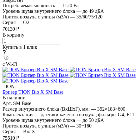
Потребляемая мощность
—
1120 Вт
Уровень шума внутреннего блока
—
до 49 дБА
Приток воздуха с улицы (м3/ч)
—
35/60/75/120
Серия
—
O2
70130 ₽
В корзину
Купить в 1 клик
с Wi-Fi
TION
Бризер TION Bio X SM Base
В наличии
Арт.
SM Base
Размер внутреннего блока (ВхШхГ), мм.
—
352×183×600
Комплектация
—
датчики качества воздуха; фильтры G4, E11
Уровень шума внутреннего блока
—
до 50 дБА
Приток воздуха с улицы (м3/ч)
—
30~160
Серия
—
Bio X
75510 ₽