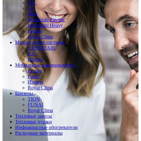
IGC
LG
Mild
Mitsubishi Electric
Mitsubishi Heavy
Roland
Royal Clima
Мульти сплит системы
EXPERTAIR
IGC
Hisense
Мобильные кондиционеры
Ecostar
Funai
Hisense
Royal Clima
Бризеры
TION
FUNAI
Royal Clima
Тепловые завесы
Тепловые пушки
Инфракрасные обогреватели
Расходные материалы