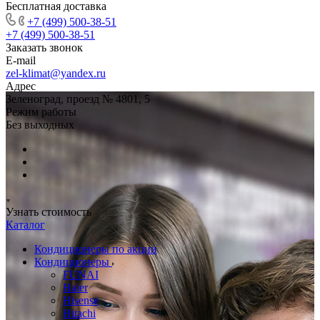
Бесплатная доставка
+7 (499) 500-38-51
+7 (499) 500-38-51
Заказать звонок
E-mail
zel-klimat@yandex.ru
Адрес
Зеленоград, проезд № 4801, 5
Режим работы
Без выходных
Узнать стоимость
Каталог
Кондиционеры по акции
Кондиционеры
FUNAI
Haier
Hisense
Hitachi